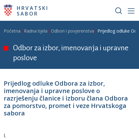
Skoči na glavni sadržaj
HRVATSKI
SABOR
Breadcrumb
Početna
Radna tijela
Odbori i povjerenstva
Prijedlog odluke Odb
Odbor za izbor, imenovanja i upravne
poslove
Prijedlog odluke Odbora za izbor,
imenovanja i upravne poslove o
razrješenju članice i izboru člana Odbora
za pomorstvo, promet i veze Hrvatskoga
sabora
I.