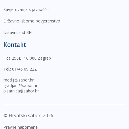
Savjetovanja s javnošću
Državno izborno povjerenstvo
Ustavni sud RH
Kontakt
Ilica 256B, 10 000 Zagreb
Tel.:
01/45 69 222
mediji@sabor.hr
gradjani@sabor.hr
pisarnica@sabor.hr
© Hrvatski sabor,
2026
Pravne napomene