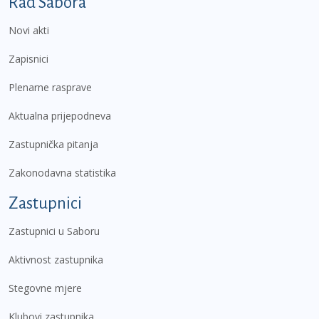
Podnožje prvi izbornik
Rad Sabora
Novi akti
Zapisnici
Plenarne rasprave
Aktualna prijepodneva
Zastupnička pitanja
Zakonodavna statistika
Zastupnici
Zastupnici u Saboru
Aktivnost zastupnika
Stegovne mjere
Klubovi zastupnika