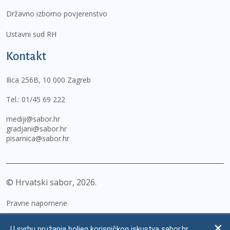
Državno izborno povjerenstvo
Ustavni sud RH
Kontakt
Ilica 256B, 10 000 Zagreb
Tel.:
01/45 69 222
mediji@sabor.hr
gradjani@sabor.hr
pisarnica@sabor.hr
© Hrvatski sabor,
2026
Pravne napomene
Izjava o pristupačnosti
U svrhu pružanja boljeg korisničkog iskustva sabor.hr