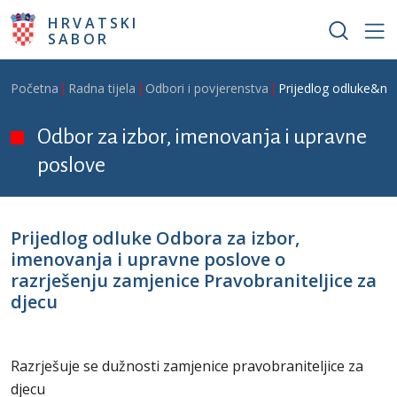
Skoči na glavni sadržaj
HRVATSKI
SABOR
Breadcrumb
Početna
Radna tijela
Odbori i povjerenstva
Prijedlog odluke&nbs
Odbor za izbor, imenovanja i upravne
poslove
Prijedlog odluke Odbora za izbor,
imenovanja i upravne poslove o
razrješenju zamjenice Pravobraniteljice za
djecu
Razrješuje se dužnosti zamjenice pravobraniteljice za
djecu