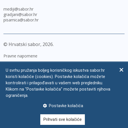
mediji@sabor.hr
gradjani@sabor.hr
pisarnica@sabor.hr
© Hrvatski sabor,
2026
Pravne napomene
Izjava o pristupačnosti
U svrhu pružanja boljeg korisničkog iskustva sabor.hr
Zaštita osobnih podataka
koristi kolačiće (cookies). Postavke kolačića možete
kontrolirati i prilagođavati u vašem web pregledniku.
Impressum
Klikom na "Postavke kolačića" možete postaviti njihova
Česta pitanja
ograničenja.
Kontakti
Postavke kolačića
Mapa weba
Prihvati sve kolačiće