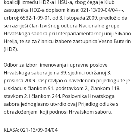
koaliciji između HDZ-a i HSU-a, zbog čega je Klub
zastupnika HDZ-a dopisom klasa: 021-13/09-04/04¬¬,
urbroj: 6532-1-09-01, od 3. listopada 2009. predložio da
se razriješi član Izvršnog odbora Nacionalne grupe
Hrvatskoga sabora pri Interparlamentarnoj uniji Silvano
Hrelja, te se za članicu izabere zastupnica Vesna Buterin
(HDZ).
Odbor za izbor, imenovanja i upravne poslove
Hrvatskoga sabora je na 39. sjednici održanoj 3.
prosinca 2009. raspravljao o navedenom prijedlogu te je
u skladu s člankom 91. podstavkom 2., člankom 118.
stavkom 2. i člankom 244. Poslovnika Hrvatskoga
sabora jednoglasno utvrdio ovaj Prijedlog odluke s
obrazloženjem, koji podnosi Hrvatskom saboru.
KLASA: 021-13/09-04/04