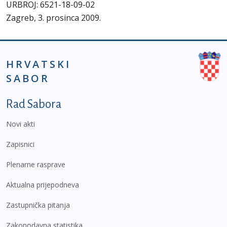
URBROJ: 6521-18-09-02
Zagreb, 3. prosinca 2009.
HRVATSKI
SABOR
Podnožje prvi izbornik
Rad Sabora
Novi akti
Zapisnici
Plenarne rasprave
Aktualna prijepodneva
Zastupnička pitanja
Zakonodavna statistika