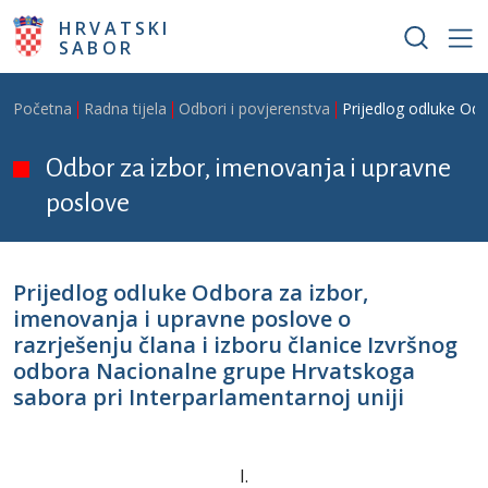
Skoči na glavni sadržaj
HRVATSKI
SABOR
Breadcrumb
Početna
Radna tijela
Odbori i povjerenstva
Prijedlog odluke Odb
Odbor za izbor, imenovanja i upravne
poslove
Prijedlog odluke Odbora za izbor,
imenovanja i upravne poslove o
razrješenju člana i izboru članice Izvršnog
odbora Nacionalne grupe Hrvatskoga
sabora pri Interparlamentarnoj uniji
I.