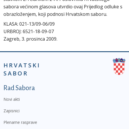
sabora većinom glasova utvrdio ovaj Prijedlog odluke s
obrazloženjem, koji podnosi Hrvatskom saboru.
KLASA: 021-13/09-06/09
URBROJ: 6521-18-09-07
Zagreb, 3. prosinca 2009.
HRVATSKI
SABOR
Podnožje prvi izbornik
Rad Sabora
Novi akti
Zapisnici
Plenarne rasprave