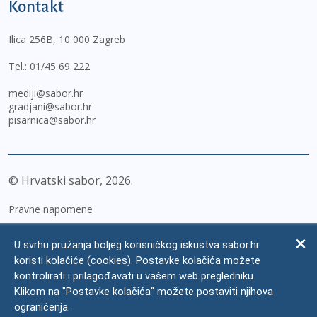
Kontakt
Ilica 256B, 10 000 Zagreb
Tel.:
01/45 69 222
mediji@sabor.hr
gradjani@sabor.hr
pisarnica@sabor.hr
© Hrvatski sabor,
2026
Pravne napomene
Izjava o pristupačnosti
U svrhu pružanja boljeg korisničkog iskustva sabor.hr
Zaštita osobnih podataka
koristi kolačiće (cookies). Postavke kolačića možete
kontrolirati i prilagođavati u vašem web pregledniku.
Impressum
Klikom na "Postavke kolačića" možete postaviti njihova
Česta pitanja
ograničenja.