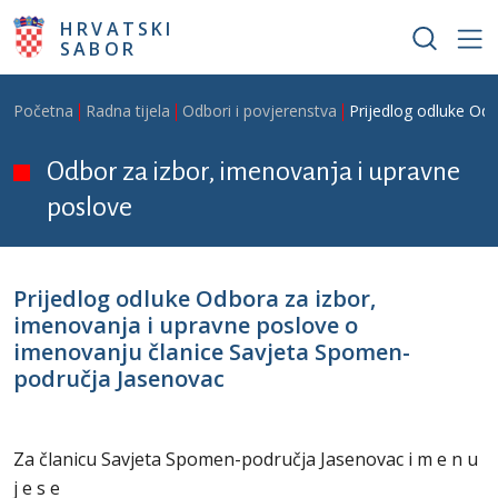
Skoči na glavni sadržaj
HRVATSKI
SABOR
Breadcrumb
Početna
Radna tijela
Odbori i povjerenstva
Prijedlog odluke Od
Odbor za izbor, imenovanja i upravne
poslove
Prijedlog odluke Odbora za izbor,
imenovanja i upravne poslove o
imenovanju članice Savjeta Spomen-
područja Jasenovac
Za članicu Savjeta Spomen-područja Jasenovac i m e n u
j e s e