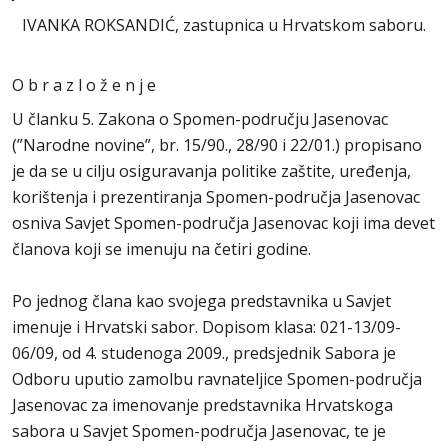
IVANKA ROKSANDIĆ, zastupnica u Hrvatskom saboru.
O b r a z l o ž e n j e
U članku 5. Zakona o Spomen-području Jasenovac
(”Narodne novine”, br. 15/90., 28/90 i 22/01.) propisano
je da se u cilju osiguravanja politike zaštite, uređenja,
korištenja i prezentiranja Spomen-područja Jasenovac
osniva Savjet Spomen-područja Jasenovac koji ima devet
članova koji se imenuju na četiri godine.
Po jednog člana kao svojega predstavnika u Savjet
imenuje i Hrvatski sabor. Dopisom klasa: 021-13/09-
06/09, od 4. studenoga 2009., predsjednik Sabora je
Odboru uputio zamolbu ravnateljice Spomen-područja
Jasenovac za imenovanje predstavnika Hrvatskoga
sabora u Savjet Spomen-područja Jasenovac, te je