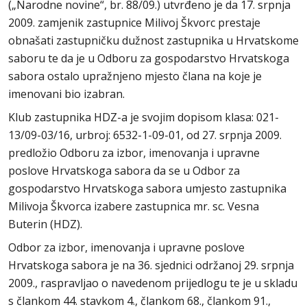
(„Narodne novine“, br. 88/09.) utvrđeno je da 17. srpnja
2009. zamjenik zastupnice Milivoj Škvorc prestaje
obnašati zastupničku dužnost zastupnika u Hrvatskome
saboru te da je u Odboru za gospodarstvo Hrvatskoga
sabora ostalo upražnjeno mjesto člana na koje je
imenovani bio izabran.
Klub zastupnika HDZ-a je svojim dopisom klasa: 021-
13/09-03/16, urbroj: 6532-1-09-01, od 27. srpnja 2009.
predložio Odboru za izbor, imenovanja i upravne
poslove Hrvatskoga sabora da se u Odbor za
gospodarstvo Hrvatskoga sabora umjesto zastupnika
Milivoja Škvorca izabere zastupnica mr. sc. Vesna
Buterin (HDZ).
Odbor za izbor, imenovanja i upravne poslove
Hrvatskoga sabora je na 36. sjednici održanoj 29. srpnja
2009., raspravljao o navedenom prijedlogu te je u skladu
s člankom 44. stavkom 4., člankom 68., člankom 91.,