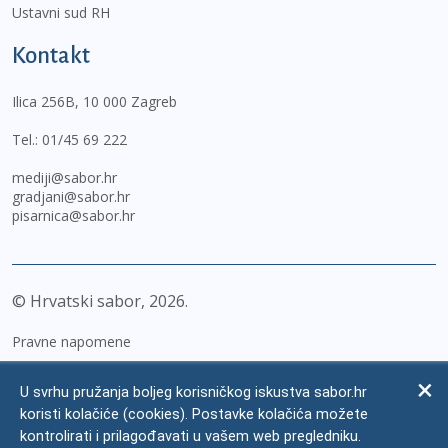
Ustavni sud RH
Kontakt
Ilica 256B, 10 000 Zagreb
Tel.:
01/45 69 222
mediji@sabor.hr
gradjani@sabor.hr
pisarnica@sabor.hr
© Hrvatski sabor,
2026
Pravne napomene
Izjava o pristupačnosti
U svrhu pružanja boljeg korisničkog iskustva sabor.hr
Zaštita osobnih podataka
koristi kolačiće (cookies). Postavke kolačića možete
kontrolirati i prilagođavati u vašem web pregledniku.
Impressum