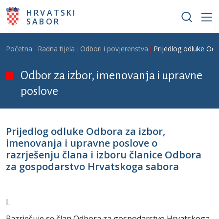
Skoči na glavni sadržaj
HRVATSKI
SABOR
Breadcrumb
Početna
Radna tijela
Odbori i povjerenstva
Prijedlog odluke Odb
Odbor za izbor, imenovanja i upravne
poslove
Prijedlog odluke Odbora za izbor,
imenovanja i upravne poslove o
razrješenju člana i izboru članice Odbora
za gospodarstvo Hrvatskoga sabora
I.
Razrješuje se član Odbora za gospodarstvo Hrvatskoga