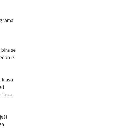
ograma
 bira se
edan iz
 klasa:
 i
eća za
ješi
za