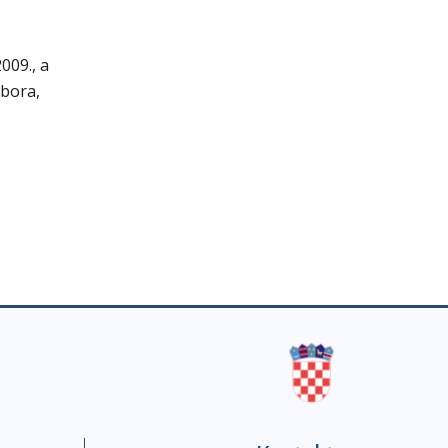
009., a
abora,