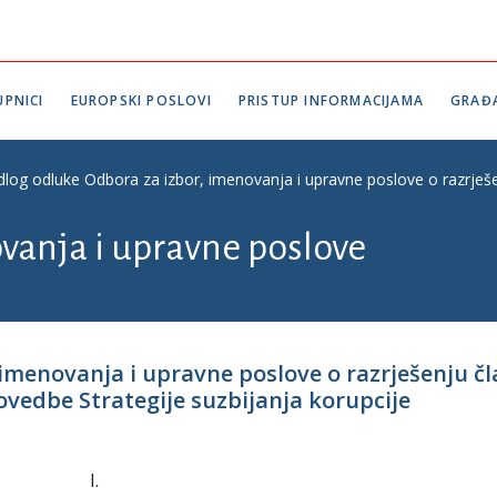
PNICI
EUROPSKI POSLOVI
PRISTUP INFORMACIJAMA
GRAĐ
edlog odluke Odbora za izbor, imenovanja i upravne poslove o razrješe
vanja i upravne poslove
 imenovanja i upravne poslove o razrješenju čl
ovedbe Strategije suzbijanja korupcije
I.