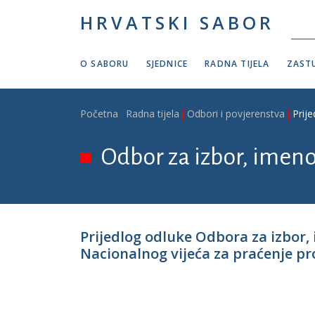
Skoči na glavni sadržaj
HRVATSKI SABOR
O SABORU
SJEDNICE
RADNA TIJELA
ZASTU
Breadcrumb
Početna
Radna tijela
Odbori i povjerenstva
Prij
Odbor za izbor, imeno
Prijedlog odluke Odbora za izbor,
Nacionalnog vijeća za praćenje pr