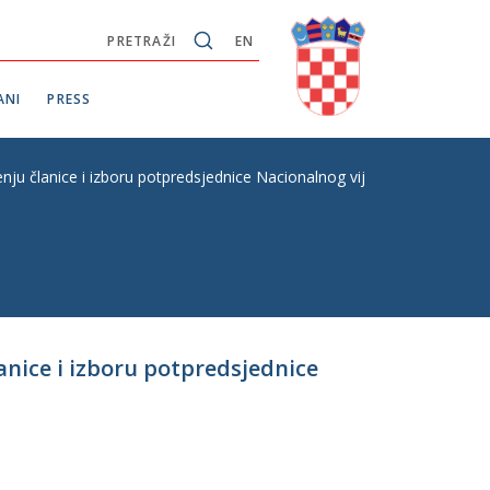
PRETRAŽI
EN
ANI
PRESS
nju članice i izboru potpredsjednice Nacionalnog vijeća za praćenje p
anice i izboru potpredsjednice