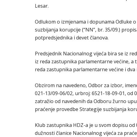
Lesar.
Odlukom o izmjenama i dopunama Odluke o 
suzbijanja korupcije (“NN”, br. 35/09.) propi
potpredsjednika i devet članova.
Predsjednik Nacionalnog vijeća bira se iz r
iz reda zastupnika parlamentarne većine, a tr
reda zastupnika parlamentarne većine i dva
Obzirom na navedeno, Odbor za izbor, imeno
021-13/09-06/02, urbroj: 6521-18-09-01, od 0
zatražio od navedenih da Odboru žurno uput
praćenje provedbe Strategije suzbijanja kor
Klub zastupnika HDZ-a je u svom dopisu od 02
dužnosti članice Nacionalnog vijeća za praće