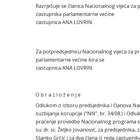
Razrješuje se članica Nacionalnog vijeća za 
zastupnika parlamentarne većine
zastupnica ANA LOVRIN.
Za potpredsjednicu Nacionalnog vijeća za pr
parlamentarne većine bira se
zastupnica ANA LOVRIN.
O b r a z l o ž e n j e
Odlukom o izboru predsjednika i članova N
suzbijanja korupcije (“NN”, br. 34/08.) i Odl
praćenje provedbe Nacionalnog programa suzb
su: dr. sc. Željko Jovanović, za predsjednika
Stanko Grčić i za dva člana iz reda zastupni