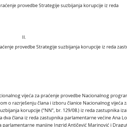
praćenje provedbe Strategije suzbijanja korupcije iz reda
II.
aćenje provedbe Strategije suzbijanja korupcije iz reda zas
acionalnog vijeća za praćenje provedbe Nacionalnog progr
ukom o razrješenju člana i izboru članice Nacionalnog vijeća z
ijanja korupcije (“NN”, br. 129/08.) iz reda zastupnika iza
, za dva člana iz reda zastupnika parlamentarne većine Ana Lo
ka parlamentarne manjine Ingrid Antičević Marinović i Dragu