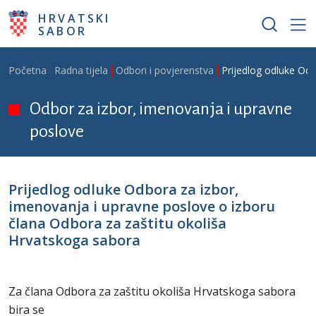
Skoči na glavni sadržaj
HRVATSKI
SABOR
Breadcrumb
Početna
Radna tijela
Odbori i povjerenstva
Prijedlog odluke Odb
Odbor za izbor, imenovanja i upravne
poslove
Prijedlog odluke Odbora za izbor,
imenovanja i upravne poslove o izboru
člana Odbora za zaštitu okoliša
Hrvatskoga sabora
Za člana Odbora za zaštitu okoliša Hrvatskoga sabora
bira se