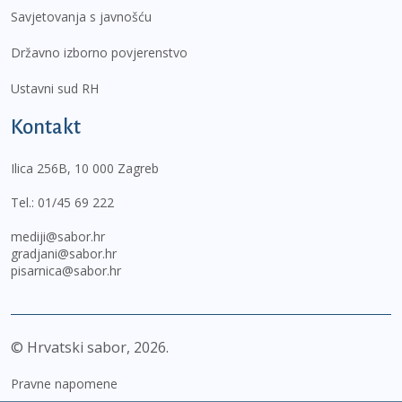
Savjetovanja s javnošću
Državno izborno povjerenstvo
Ustavni sud RH
Kontakt
Ilica 256B, 10 000 Zagreb
Tel.:
01/45 69 222
mediji@sabor.hr
gradjani@sabor.hr
pisarnica@sabor.hr
© Hrvatski sabor,
2026
Pravne napomene