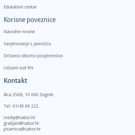
Edukativni centar
Korisne poveznice
Narodne novine
Savjetovanja s javnošću
Državno izborno povjerenstvo
Ustavni sud RH
Kontakt
Ilica 256B, 10 000 Zagreb
Tel.:
01/45 69 222
mediji@sabor.hr
gradjani@sabor.hr
pisarnica@sabor.hr