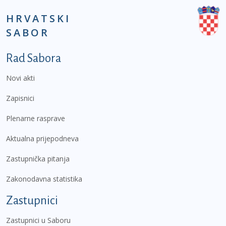
HRVATSKI
SABOR
Podnožje prvi izbornik
Rad Sabora
Novi akti
Zapisnici
Plenarne rasprave
Aktualna prijepodneva
Zastupnička pitanja
Zakonodavna statistika
Zastupnici
Zastupnici u Saboru