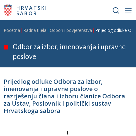
Skoči na glavni sadržaj
HRVATSKI
SABOR
Breadcrumb
Početna
Radna tijela
Odbori i povjerenstva
Prijedlog odluke Odb
Odbor za izbor, imenovanja i upravne
poslove
Prijedlog odluke Odbora za izbor,
imenovanja i upravne poslove o
razrješenju člana i izboru članice Odbora
za Ustav, Poslovnik i politički sustav
Hrvatskoga sabora
I.