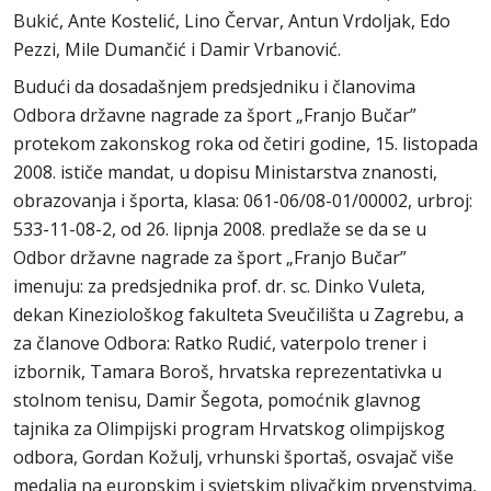
Bukić, Ante Kostelić, Lino Červar, Antun Vrdoljak, Edo
Pezzi, Mile Dumančić i Damir Vrbanović.
Budući da dosadašnjem predsjedniku i članovima
Odbora državne nagrade za šport „Franjo Bučar”
protekom zakonskog roka od četiri godine, 15. listopada
2008. ističe mandat, u dopisu Ministarstva znanosti,
obrazovanja i športa, klasa: 061-06/08-01/00002, urbroj:
533-11-08-2, od 26. lipnja 2008. predlaže se da se u
Odbor državne nagrade za šport „Franjo Bučar”
imenuju: za predsjednika prof. dr. sc. Dinko Vuleta,
dekan Kineziološkog fakulteta Sveučilišta u Zagrebu, a
za članove Odbora: Ratko Rudić, vaterpolo trener i
izbornik, Tamara Boroš, hrvatska reprezentativka u
stolnom tenisu, Damir Šegota, pomoćnik glavnog
tajnika za Olimpijski program Hrvatskog olimpijskog
odbora, Gordan Kožulj, vrhunski športaš, osvajač više
medalja na europskim i svjetskim plivačkim prvenstvima,