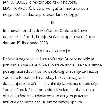
JANKO GOLEŠ, direktor Sportskih novosti,
EDO TRIVKOVIĆ, bivši prvoligaški i međunarodni
nogometni sudac te profesor kineziologije.
III.
Imenovani predsjednik i članovi Odbora državne
nagrade za šport „Franjo Bučar” stupaju na dužnost
danom 15. listopada 2008.
O b r a z l o ž e n j e
Državna nagrada za šport »Franjo Bučar« najviše je
priznanje koje Republika Hrvatska dodjeljuje za iznimna
postignuća i doprinos od osobitog značenja za razvoj
športa u Republici Hrvatskoj. Državna nagrada
dodjeljuje se stručnim i javnim djelatnicima u području
športa, športašima, pravnim i fizičkim osobama koje
obavljaju športsku djelatnost te drugim pravnim i
fizičkim osobama zaslužnim za razvoj športa.