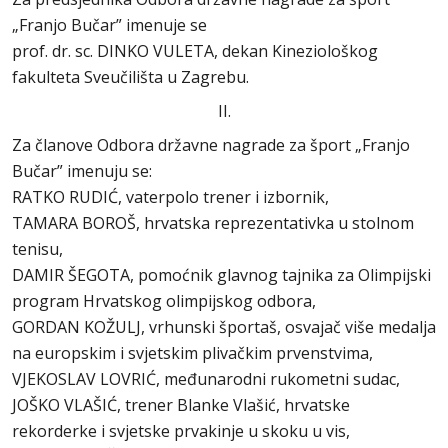
„Franjo Bučar” imenuje se
prof. dr. sc. DINKO VULETA, dekan Kineziološkog
fakulteta Sveučilišta u Zagrebu.
II.
Za članove Odbora državne nagrade za šport „Franjo
Bučar” imenuju se:
RATKO RUDIĆ, vaterpolo trener i izbornik,
TAMARA BOROŠ, hrvatska reprezentativka u stolnom
tenisu,
DAMIR ŠEGOTA, pomoćnik glavnog tajnika za Olimpijski
program Hrvatskog olimpijskog odbora,
GORDAN KOŽULJ, vrhunski športaš, osvajač više medalja
na europskim i svjetskim plivačkim prvenstvima,
VJEKOSLAV LOVRIĆ, međunarodni rukometni sudac,
JOŠKO VLAŠIĆ, trener Blanke Vlašić, hrvatske
rekorderke i svjetske prvakinje u skoku u vis,