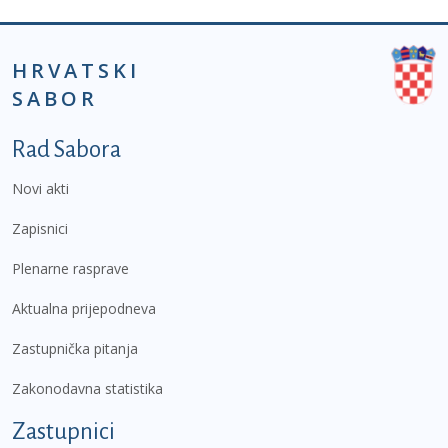
HRVATSKI
SABOR
Podnožje prvi izbornik
Rad Sabora
Novi akti
Zapisnici
Plenarne rasprave
Aktualna prijepodneva
Zastupnička pitanja
Zakonodavna statistika
Zastupnici