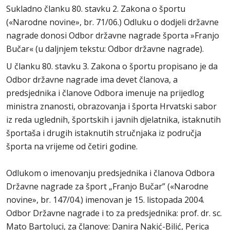
Sukladno članku 80. stavku 2. Zakona o športu
(«Narodne novine», br. 71/06.) Odluku o dodjeli državne
nagrade donosi Odbor državne nagrade športa »Franjo
Bučar« (u daljnjem tekstu: Odbor državne nagrade).
U članku 80. stavku 3. Zakona o športu propisano je da
Odbor državne nagrade ima devet članova, a
predsjednika i članove Odbora imenuje na prijedlog
ministra znanosti, obrazovanja i športa Hrvatski sabor
iz reda uglednih, športskih i javnih djelatnika, istaknutih
športaša i drugih istaknutih stručnjaka iz područja
športa na vrijeme od četiri godine.
Odlukom o imenovanju predsjednika i članova Odbora
Državne nagrade za šport „Franjo Bučar” («Narodne
novine», br. 147/04.) imenovan je 15. listopada 2004.
Odbor Državne nagrade i to za predsjednika: prof. dr. sc.
Mato Bartoluci, za članove: Danira Nakić-Bilić, Perica