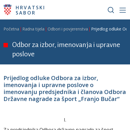
Skoči na glavni sadržaj
HRVATSKI
SABOR
Breadcrumb
Početna
Radna tijela
Odbori i povjerenstva
Prijedlog odluke Od
Odbor za izbor, imenovanja i upravne
poslove
Prijedlog odluke Odbora za izbor,
imenovanja i upravne poslove o
imenovanju predsjednika i članova Odbora
Državne nagrade za šport „Franjo Bučar“
I.
Za predsjednika Odbora državne nagrade za šport