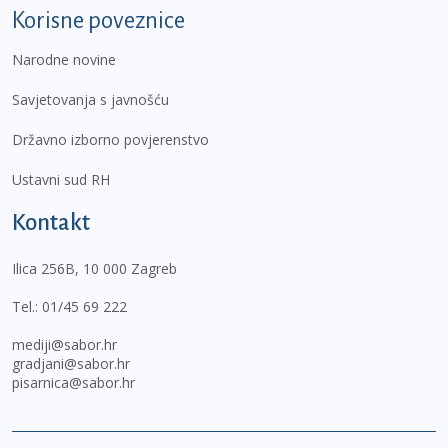
Korisne poveznice
Narodne novine
Savjetovanja s javnošću
Državno izborno povjerenstvo
Ustavni sud RH
Kontakt
Ilica 256B, 10 000 Zagreb
Tel.:
01/45 69 222
mediji@sabor.hr
gradjani@sabor.hr
pisarnica@sabor.hr