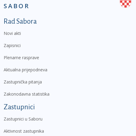
SABOR
Podnožje prvi izbornik
Rad Sabora
Novi akti
Zapisnici
Plenarne rasprave
Aktualna prijepodneva
Zastupnička pitanja
Zakonodavna statistika
Zastupnici
Zastupnici u Saboru
Aktivnost zastupnika