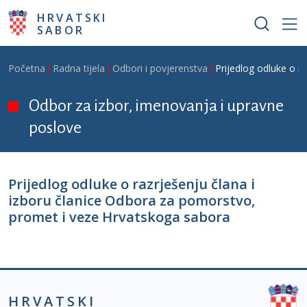
Skoči na glavni sadržaj
HRVATSKI
SABOR
Breadcrumb
Početna
Radna tijela
Odbori i povjerenstva
Prijedlog odluke o r
Odbor za izbor, imenovanja i upravne
poslove
Prijedlog odluke o razrješenju člana i
izboru članice Odbora za pomorstvo,
promet i veze Hrvatskoga sabora
HRVATSKI