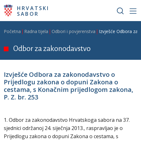
Skoči na glavni sadržaj
HRVATSKI
SABOR
Breadcrumb
Početna
Radna tijela
Odbori i povjerenstva
Izvješće Odbora za 
Odbor za zakonodavstvo
Izvješće Odbora za zakonodavstvo o
Prijedlogu zakona o dopuni Zakona o
cestama, s Konačnim prijedlogom zakona,
P. Z. br. 253
1. Odbor za zakonodavstvo Hrvatskoga sabora na 37.
sjednici održanoj 24. siječnja 2013., raspravljao je o
Prijedlogu zakona o dopuni Zakona o cestama, s