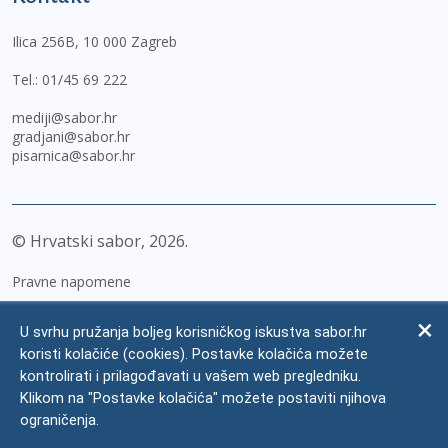
Ilica 256B, 10 000 Zagreb
Tel.:
01/45 69 222
mediji@sabor.hr
gradjani@sabor.hr
pisarnica@sabor.hr
© Hrvatski sabor,
2026
Pravne napomene
Izjava o pristupačnosti
U svrhu pružanja boljeg korisničkog iskustva sabor.hr
Zaštita osobnih podataka
koristi kolačiće (cookies). Postavke kolačića možete
kontrolirati i prilagođavati u vašem web pregledniku.
Impressum
Klikom na "Postavke kolačića" možete postaviti njihova
Česta pitanja
ograničenja.