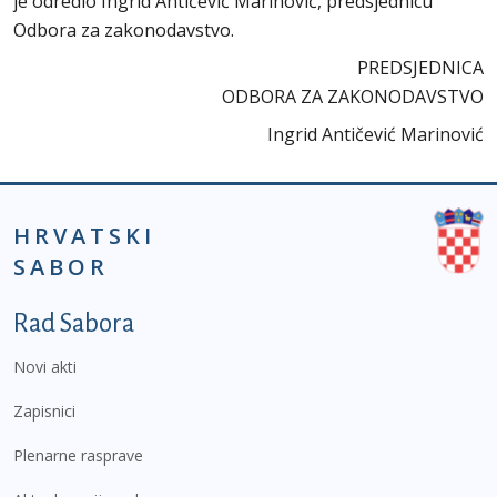
je odredio Ingrid Antičević Marinović, predsjednicu
Odbora za zakonodavstvo.
PREDSJEDNICA
ODBORA ZA ZAKONODAVSTVO
Ingrid Antičević Marinović
HRVATSKI
SABOR
Podnožje prvi izbornik
Rad Sabora
Novi akti
Zapisnici
Plenarne rasprave