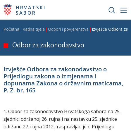
Skoči na glavni sadržaj
HRVATSKI
SABOR
Breadcrumb
Početna
Radna tijela
Odbori i povjerenstva
Izvješće Odbora za 
Odbor za zakonodavstvo
Izvješće Odbora za zakonodavstvo o
Prijedlogu zakona o izmjenama i
dopunama Zakona o državnim maticama,
P. Z. br. 165
1. Odbor za zakonodavstvo Hrvatskoga sabora na 25.
sjednici održanoj 26. rujna i na nastavku 25. sjednice
održane 27. rujna 2012., raspravljao je o Prijedlogu