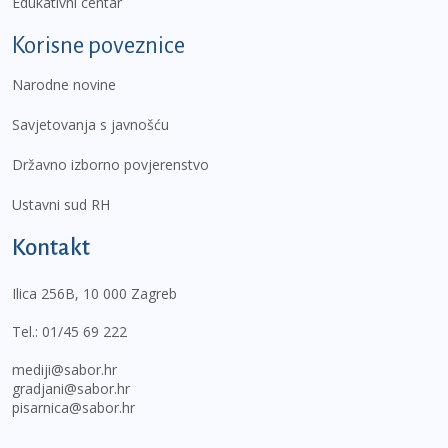
Edukativni centar
Korisne poveznice
Narodne novine
Savjetovanja s javnošću
Državno izborno povjerenstvo
Ustavni sud RH
Kontakt
Ilica 256B, 10 000 Zagreb
Tel.:
01/45 69 222
mediji@sabor.hr
gradjani@sabor.hr
pisarnica@sabor.hr