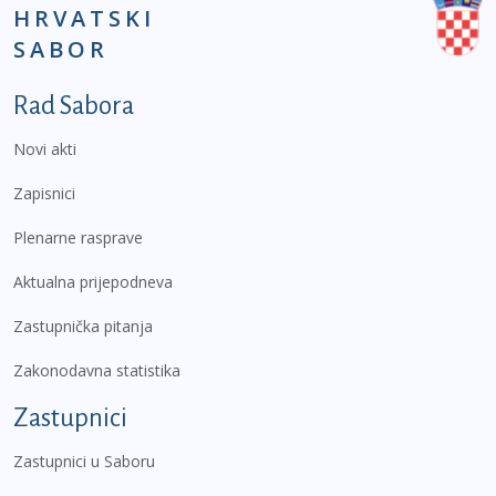
HRVATSKI
SABOR
Podnožje prvi izbornik
Rad Sabora
Novi akti
Zapisnici
Plenarne rasprave
Aktualna prijepodneva
Zastupnička pitanja
Zakonodavna statistika
Zastupnici
Zastupnici u Saboru