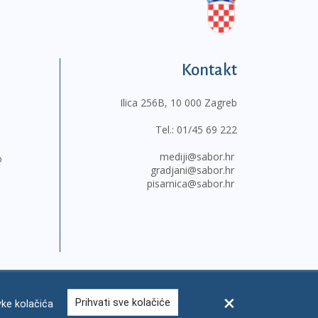
Kontakt
Ilica 256B, 10 000 Zagreb
Tel.:
01/45 69 222
mediji@sabor.hr
o
gradjani@sabor.hr
pisarnica@sabor.hr
Prihvati sve kolačiće
ke kolačića
sum
Česta pitanja
Kontakti
Mapa weba