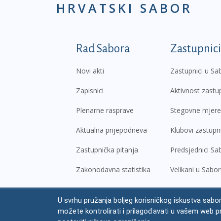
HRVATSKI SABOR
Podnožje prvi izborni
Rad Sabora
Zastupnici
Novi akti
Zastupnici u Sa
Zapisnici
Aktivnost zastu
Plenarne rasprave
Stegovne mjere
Aktualna prijepodneva
Klubovi zastupn
Zastupnička pitanja
Predsjednici Sa
Zakonodavna statistika
Velikani u Sabo
U svrhu pružanja boljeg korisničkog iskustva sabor
© Hrvatski sabor,
2026
možete kontrolirati i prilagođavati u vašem web p
Prav