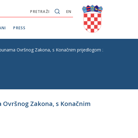
PRETRAŽI
EN
ANI
PRESS
punama Ovršnog Zakona, s Konačnim prijedlogom zakona, P. Z. br. 
a Ovršnog Zakona, s Konačnim