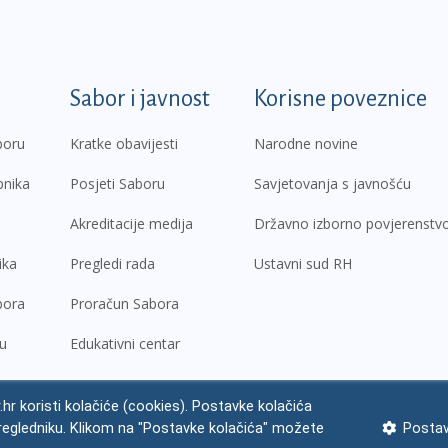
k
Sabor i javnost
Korisne poveznice
boru
Kratke obavijesti
Narodne novine
pnika
Posjeti Saboru
Savjetovanja s javnošću
Akreditacije medija
Državno izborno povjerenstv
ika
Pregledi rada
Ustavni sud RH
bora
Proračun Sabora
ru
Edukativni centar
.hr koristi kolačiće (cookies). Postavke kolačića
regledniku. Klikom na "Postavke kolačića" možete
Postav
ne napomene
Izjava o pristupačnosti
Zaštita osobnih podataka
Impres