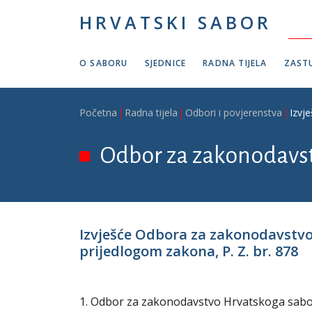
Skoči na glavni sadržaj
HRVATSKI SABOR
O SABORU
SJEDNICE
RADNA TIJELA
ZASTU
Breadcrumb
Početna
Radna tijela
Odbori i povjerenstva
Izvj
Odbor za zakonodavs
Izvješće Odbora za zakonodavstv
prijedlogom zakona, P. Z. br. 878
1. Odbor za zakonodavstvo Hrvatskoga sabora 