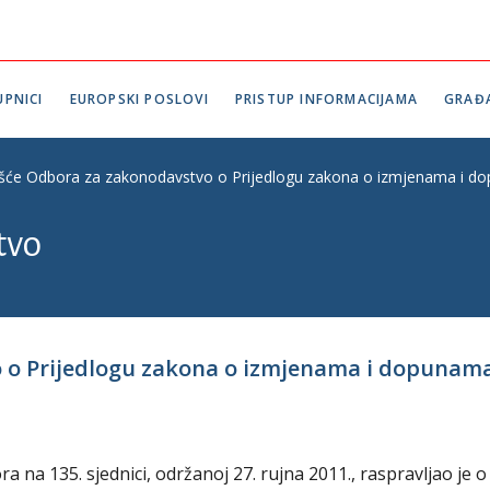
PNICI
EUROPSKI POSLOVI
PRISTUP INFORMACIJAMA
GRAĐ
ešće Odbora za zakonodavstvo o Prijedlogu zakona o izmjenama i do
tvo
o o Prijedlogu zakona o izmjenama i dopunam
na 135. sjednici, održanoj 27. rujna 2011., raspravljao je o