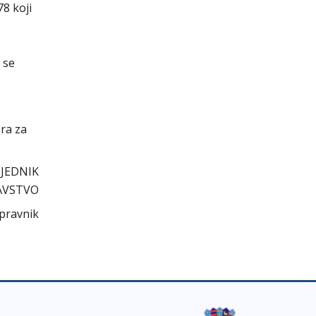
8 koji
 se
ora za
JEDNIK
AVSTVO
.pravnik