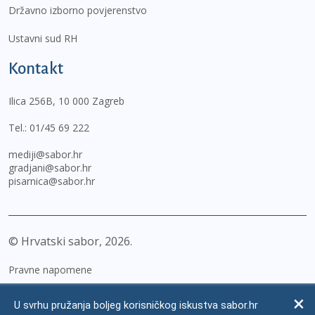
Državno izborno povjerenstvo
Ustavni sud RH
Kontakt
Ilica 256B, 10 000 Zagreb
Tel.:
01/45 69 222
mediji@sabor.hr
gradjani@sabor.hr
pisarnica@sabor.hr
© Hrvatski sabor,
2026
Pravne napomene
Izjava o pristupačnosti
U svrhu pružanja boljeg korisničkog iskustva sabor.hr