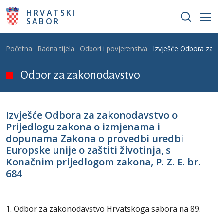
Skoči na glavni sadržaj
HRVATSKI
SABOR
Breadcrumb
Početna
Radna tijela
Odbori i povjerenstva
Izvješće Odbora za z
Odbor za zakonodavstvo
Izvješće Odbora za zakonodavstvo o
Prijedlogu zakona o izmjenama i
dopunama Zakona o provedbi uredbi
Europske unije o zaštiti životinja, s
Konačnim prijedlogom zakona, P. Z. E. br.
684
1. Odbor za zakonodavstvo Hrvatskoga sabora na 89.