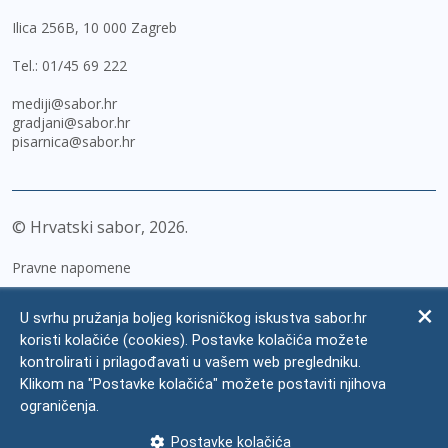
Ilica 256B, 10 000 Zagreb
Tel.:
01/45 69 222
mediji@sabor.hr
gradjani@sabor.hr
pisarnica@sabor.hr
© Hrvatski sabor,
2026
Pravne napomene
Izjava o pristupačnosti
U svrhu pružanja boljeg korisničkog iskustva sabor.hr
Zaštita osobnih podataka
koristi kolačiće (cookies). Postavke kolačića možete
kontrolirati i prilagođavati u vašem web pregledniku.
Impressum
Klikom na "Postavke kolačića" možete postaviti njihova
Česta pitanja
ograničenja.
Kontakti
Postavke kolačića