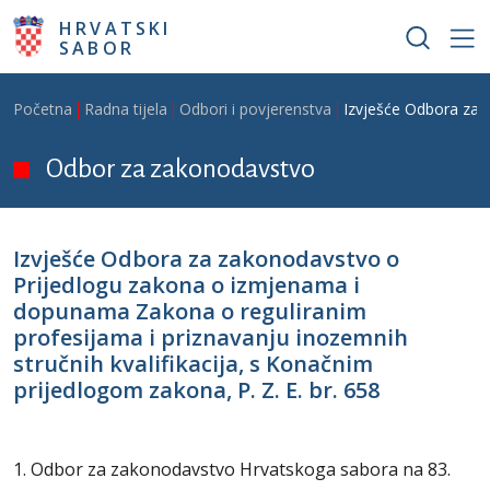
Skoči na glavni sadržaj
HRVATSKI
SABOR
Breadcrumb
Početna
Radna tijela
Odbori i povjerenstva
Izvješće Odbora za z
Odbor za zakonodavstvo
Izvješće Odbora za zakonodavstvo o
Prijedlogu zakona o izmjenama i
dopunama Zakona o reguliranim
profesijama i priznavanju inozemnih
stručnih kvalifikacija, s Konačnim
prijedlogom zakona, P. Z. E. br. 658
1. Odbor za zakonodavstvo Hrvatskoga sabora na 83.