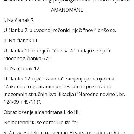
AMANDMANE
I. Na članak 7.
U članku 7. u uvodnoj rečenici riječ: "novi" briše se.
II. Na članak 11.
U članku 11. iza riječi: "članka 4." dodaju se riječi:
"dodanog članka 6.a".
III. Na članak 12.
U članku 12. riječ: "zakona" zamjenjuje se riječima:
"Zakona o reguliranim profesijama i priznavanju
inozemnih stručnih kvalifikacija ("Narodne novine", br.
124/09. i 45/11.)".
Obrazloženje amandmana I. do III.:
Nomotehnički se dorađuje izričaj.
5. Za izvjestiteljicu na sjednici Hrvatskog sabora Odbor