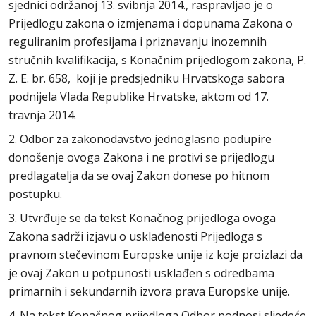
sjednici održanoj 13. svibnja 2014., raspravljao je o
Prijedlogu zakona o izmjenama i dopunama Zakona o
reguliranim profesijama i priznavanju inozemnih
stručnih kvalifikacija, s Konačnim prijedlogom zakona, P.
Z. E. br. 658, koji je predsjedniku Hrvatskoga sabora
podnijela Vlada Republike Hrvatske, aktom od 17.
travnja 2014.
2. Odbor za zakonodavstvo jednoglasno podupire
donošenje ovoga Zakona i ne protivi se prijedlogu
predlagatelja da se ovaj Zakon donese po hitnom
postupku.
3. Utvrđuje se da tekst Konačnog prijedloga ovoga
Zakona sadrži izjavu o usklađenosti Prijedloga s
pravnom stečevinom Europske unije iz koje proizlazi da
je ovaj Zakon u potpunosti usklađen s odredbama
primarnih i sekundarnih izvora prava Europske unije.
4. Na tekst Konačnog prijedloga Odbor podnosi sljedeće