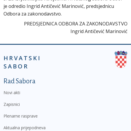
je odredio Ingrid Antičević Marinović, predsjednicu
Odbora za zakonodavstvo.
PREDSJEDNICA ODBORA ZA ZAKONODAVSTVO
Ingrid Antičević Marinović
HRVATSKI
SABOR
Podnožje prvi izbornik
Rad Sabora
Novi akti
Zapisnici
Plenarne rasprave
Aktualna prijepodneva