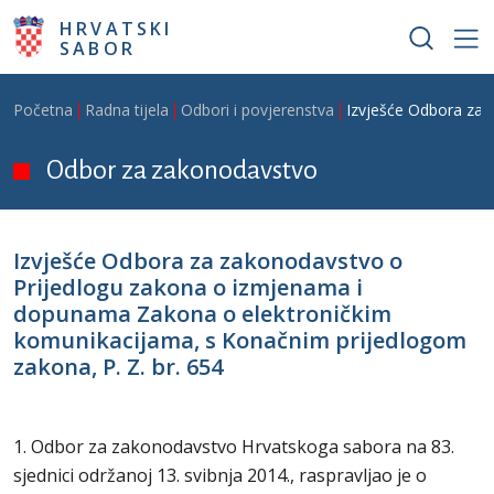
Skoči na glavni sadržaj
HRVATSKI
SABOR
Breadcrumb
Početna
Radna tijela
Odbori i povjerenstva
Izvješće Odbora za 
Odbor za zakonodavstvo
Izvješće Odbora za zakonodavstvo o
Prijedlogu zakona o izmjenama i
dopunama Zakona o elektroničkim
komunikacijama, s Konačnim prijedlogom
zakona, P. Z. br. 654
1. Odbor za zakonodavstvo Hrvatskoga sabora na 83.
sjednici održanoj 13. svibnja 2014., raspravljao je o