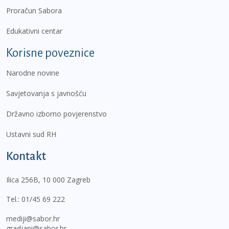
Proračun Sabora
Edukativni centar
Korisne poveznice
Narodne novine
Savjetovanja s javnošću
Državno izborno povjerenstvo
Ustavni sud RH
Kontakt
Ilica 256B, 10 000 Zagreb
Tel.:
01/45 69 222
mediji@sabor.hr
gradjani@sabor.hr