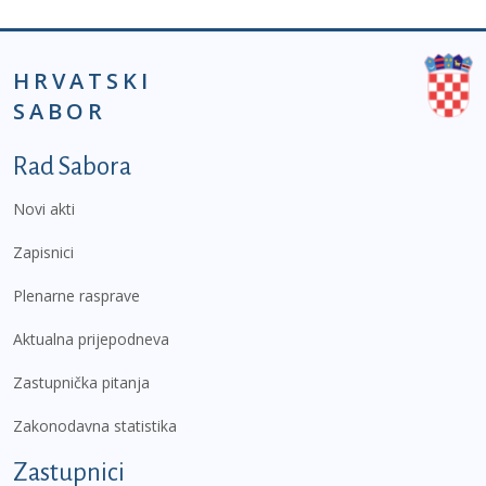
HRVATSKI
SABOR
Podnožje prvi izbornik
Rad Sabora
Novi akti
Zapisnici
Plenarne rasprave
Aktualna prijepodneva
Zastupnička pitanja
Zakonodavna statistika
Zastupnici