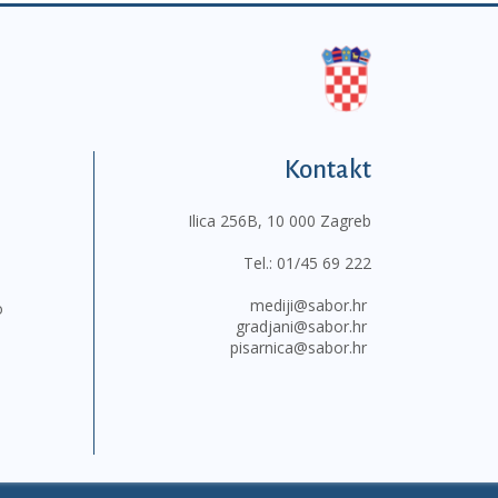
Kontakt
Ilica 256B, 10 000 Zagreb
Tel.:
01/45 69 222
mediji@sabor.hr
o
gradjani@sabor.hr
pisarnica@sabor.hr