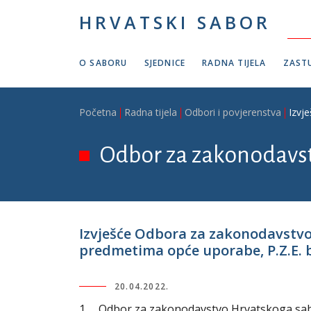
Skoči na glavni sadržaj
HRVATSKI SABOR
O SABORU
SJEDNICE
RADNA TIJELA
ZASTU
Breadcrumb
Početna
Radna tijela
Odbori i povjerenstva
Izvj
Odbor za zakonodavs
Izvješće Odbora za zakonodavstv
predmetima opće uporabe, P.Z.E. b
20.04.2022.
1. Odbor za zakonodavstvo Hrvatskoga sabor