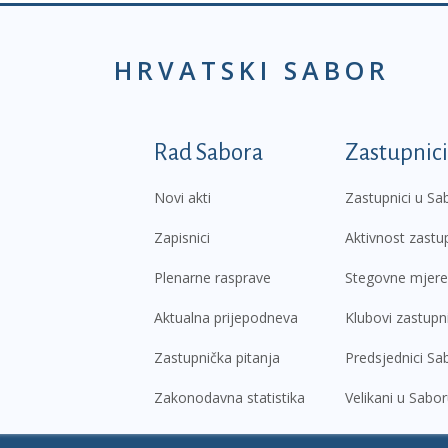
HRVATSKI SABOR
Podnožje prvi izborni
Rad Sabora
Zastupnici
Novi akti
Zastupnici u Sa
Zapisnici
Aktivnost zastu
Plenarne rasprave
Stegovne mjere
Aktualna prijepodneva
Klubovi zastupn
Zastupnička pitanja
Predsjednici Sa
Zakonodavna statistika
Velikani u Sabo