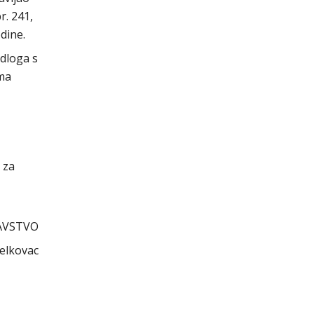
. 241,
dine.
dloga s
ama
 za
AVSTVO
Jelkovac