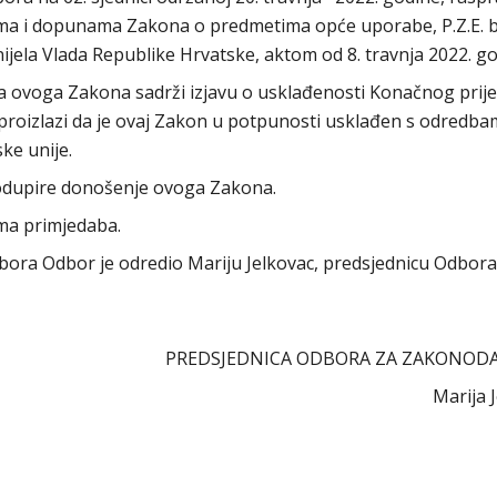
ma i dopunama Zakona o predmetima opće uporabe, P.Z.E. br
jela Vlada Republike Hrvatske, aktom od 8. travnja 2022. go
a ovoga Zakona sadrži izjavu o usklađenosti Konačnog prije
proizlazi da je ovaj Zakon u potpunosti usklađen s odredb
ke unije.
dupire donošenje ovoga Zakona.
ma primjedaba.
sabora Odbor je odredio Mariju Jelkovac, predsjednicu Odbora
PREDSJEDNICA ODBORA ZA ZAKONOD
Marija 