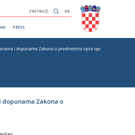
PRETRAŽI
EN
ANI
PRESS
enama i dopunama Zakona o predmetima opće uporabe, P.Z.E. br. 2
 i dopunama Zakona o
avljao