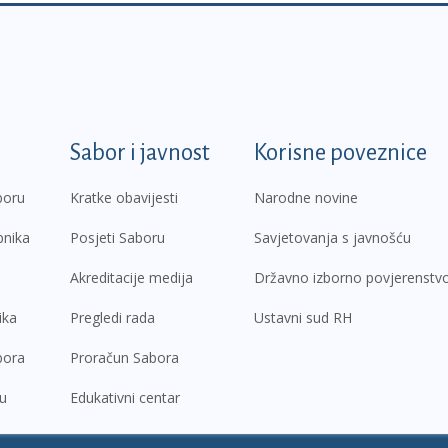
k
Sabor i javnost
Korisne poveznice
boru
Kratke obavijesti
Narodne novine
pnika
Posjeti Saboru
Savjetovanja s javnošću
Akreditacije medija
Državno izborno povjerenstv
ika
Pregledi rada
Ustavni sud RH
bora
Proračun Sabora
ru
Edukativni centar