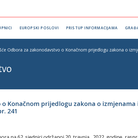
PNICI
EUROPSKI POSLOVI
PRISTUP INFORMACIJAMA
GRAĐ
ešće Odbora za zakonodavstvo o Konačnom prijedlogu zakona o izmj
tvo
o o Konačnom prijedlogu zakona o izmjenama
r. 241
a na 62. sjednici održanoj 20. travnja 2022. godine, raspr