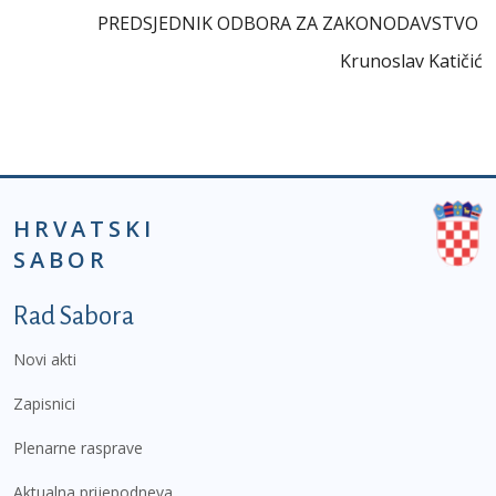
PREDSJEDNIK ODBORA ZA ZAKONODAVSTVO
Krunoslav Katičić
HRVATSKI
SABOR
Podnožje prvi izbornik
Rad Sabora
Novi akti
Zapisnici
Plenarne rasprave
Aktualna prijepodneva