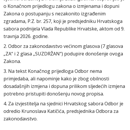
o Konačnom prijedlogu zakona o izmjenama i dopuni
Zakona o postupanju s nezakonito izgrađenim
zgradama, P.Z. br. 257, koji je predsjedniku Hrvatskoga
sabora podnijela Vlada Republike Hrvatske, aktom od 9.
travnja 2026. godine.
2. Odbor za zakonodavstvo većinom glasova (7 glasova
„ZA“ i 2 glasa „SUZDRŽAN“) podupire donošenje ovoga
Zakona.
3. Na tekst Konačnog prijedloga Odbor nema
primjedaba, ali napominje kako je zbog obilnosti
dosadašnjih izmjena i dopuna prilikom sljedećih izmjena
potrebno pristupiti donošenju novog propisa.
4. Za izvjestitelja na sjednici Hrvatskog sabora Odbor je
odredio Krunoslava Katičića, predsjednika Odbora za
zakonodavstvo.