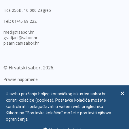
Ilica 256B, 10 000 Zagreb
Tel.:
01/45 69 222
mediji@sabor.hr
gradjani@sabor.hr
pisarnica@sabor.hr
© Hrvatski sabor,
2026
Pravne napomene
Izjava o pristupačnosti
U svrhu pružanja boljeg korisničkog iskustva sabor.hr
Zaštita osobnih podataka
koristi kolačiće (cookies). Postavke kolačića možete
kontrolirati i prilagođavati u vašem web pregledniku.
Impressum
Klikom na "Postavke kolačića" možete postaviti njihova
Česta pitanja
ograničenja.
Kontakti