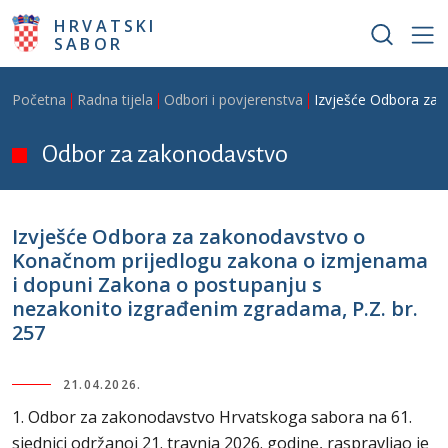
Skoči na glavni sadržaj
HRVATSKI
SABOR
Breadcrumb
Početna
Radna tijela
Odbori i povjerenstva
Izvješće Odbora za 
Odbor za zakonodavstvo
Izvješće Odbora za zakonodavstvo o
Konačnom prijedlogu zakona o izmjenama
i dopuni Zakona o postupanju s
nezakonito izgrađenim zgradama, P.Z. br.
257
21.04.2026.
1. Odbor za zakonodavstvo Hrvatskoga sabora na 61.
sjednici održanoj 21. travnja 2026. godine, raspravljao je