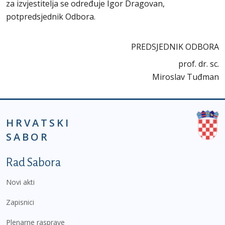
za izvjestitelja se određuje Igor Dragovan,
potpredsjednik Odbora.
PREDSJEDNIK ODBORA
prof. dr. sc.
Miroslav Tuđman
HRVATSKI
SABOR
Podnožje prvi izbornik
Rad Sabora
Novi akti
Zapisnici
Plenarne rasprave