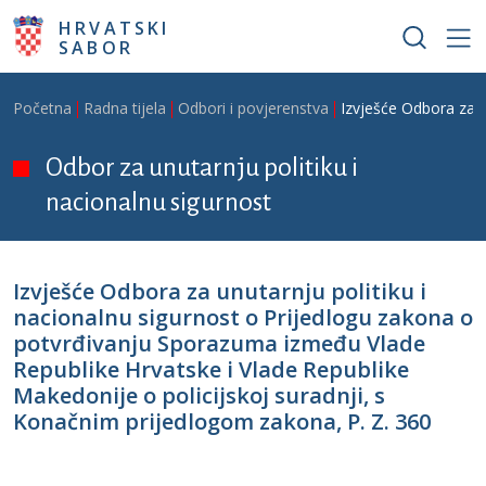
Skoči na glavni sadržaj
HRVATSKI
SABOR
Breadcrumb
Početna
Radna tijela
Odbori i povjerenstva
Izvješće Odbora za u
Odbor za unutarnju politiku i
nacionalnu sigurnost
Izvješće Odbora za unutarnju politiku i
nacionalnu sigurnost o Prijedlogu zakona o
potvrđivanju Sporazuma između Vlade
Republike Hrvatske i Vlade Republike
Makedonije o policijskoj suradnji, s
Konačnim prijedlogom zakona, P. Z. 360