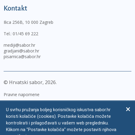
Kontakt
Ilica 256B, 10 000 Zagreb
Tel.:
01/45 69 222
mediji@sabor.hr
gradjani@sabor.hr
pisarnica@sabor.hr
© Hrvatski sabor,
2026
Pravne napomene
Izjava o pristupačnosti
U svrhu pružanja boljeg korisničkog iskustva sabor.hr
Zaštita osobnih podataka
koristi kolačiće (cookies). Postavke kolačića možete
kontrolirati i prilagođavati u vašem web pregledniku.
Impressum
Klikom na "Postavke kolačića" možete postaviti njihova