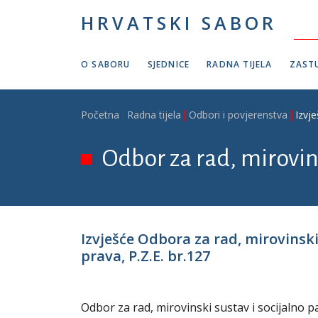
Skoči na glavni sadržaj
HRVATSKI SABOR
O SABORU
SJEDNICE
RADNA TIJELA
ZASTU
Breadcrumb
Početna
Radna tijela
Odbori i povjerenstva
Izvje
Odbor za rad, mirovins
Izvješće Odbora za rad, mirovinski
prava, P.Z.E. br.127
Odbor za rad, mirovinski sustav i socijalno p