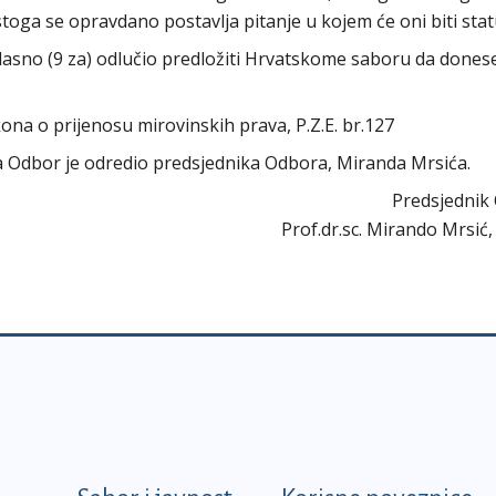
stoga se opravdano postavlja pitanje u kojem će oni biti stat
sno (9 za) odlučio predložiti Hrvatskome saboru da dones
ona o prijenosu mirovinskih prava, P.Z.E. br.127
ra Odbor je odredio predsjednika Odbora, Miranda Mrsića.
Predsjednik
Prof.dr.sc. Mirando Mrsić,