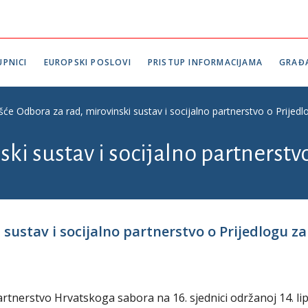
PNICI
EUROPSKI POSLOVI
PRISTUP INFORMACIJAMA
GRAĐ
šće Odbora za rad, mirovinski sustav i socijalno partnerstvo o Prijedl
ki sustav i socijalno partnerstv
 sustav i socijalno partnerstvo o Prijedlogu 
artnerstvo Hrvatskoga sabora na 16. sjednici održanoj 14. li