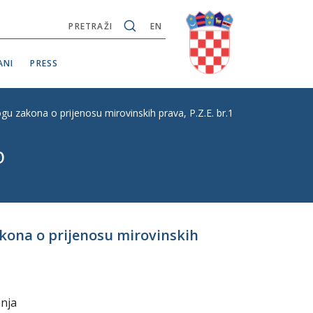
PRETRAŽI
EN
ANI
PRESS
ogu zakona o prijenosu mirovinskih prava, P.Z.E. br.127
o
zakona o prijenosu mirovinskih
pnja