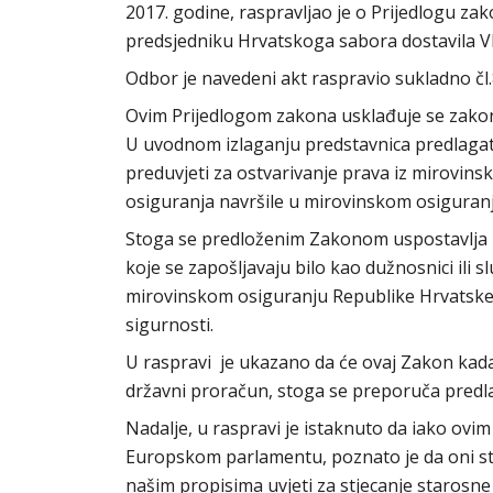
2017. godine, raspravljao je o Prijedlogu zako
predsjedniku Hrvatskoga sabora dostavila Vl
Odbor je navedeni akt raspravio sukladno čl
Ovim Prijedlogom zakona usklađuje se zako
U uvodnom izlaganju predstavnica predlagat
preduvjeti za ostvarivanje prava iz mirovin
osiguranja navršile u mirovinskom osiguranju
Stoga se predloženim Zakonom uspostavlja p
koje se zapošljavaju bilo kao dužnosnici ili s
mirovinskom osiguranju Republike Hrvatske m
sigurnosti.
U raspravi je ukazano da će ovaj Zakon kada 
državni proračun, stoga se preporuča predla
Nadalje, u raspravi je istaknuto da iako ov
Europskom parlamentu, poznato je da oni st
našim propisima uvjeti za stjecanje starosn