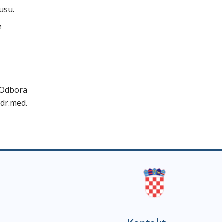
usu.
e
 Odbora
 dr.med.