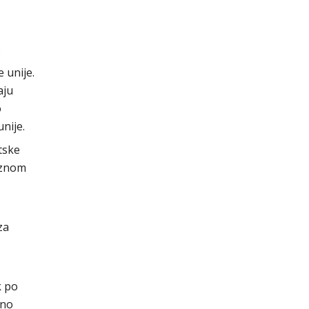
.
 unije.
aju
o
nije.
tske
veznom
za
k po
dno