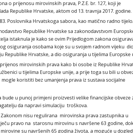
na o prijenosu mirovinskih prava, P.Z.E. br. 127, koji je
ada Republike Hrvatske, aktom od 13. travnja 2017. godine.
.83. Poslovnika Hrvatskoga sabora, kao matično radno tijelo
nodavstvo Republike Hrvatske sa zakonodavstvom Europske
elja istaknula je kako se ovim Prijedlogom zakona osigurav
skog osiguranja osobama koje su u svojem radnom vijeku di
 Republike Hrvatske, a dio osiguranja u tijelima Europske u
rijenos mirovinskih prava kako bi osobe iz Republike Hrva
lužbenici u tijelima Europske unije, a prije toga su bili u ob
ogle koristiti bez umanjenja prava iz sustava socijalne
bude u punoj primjeni proizvesti velike financijske obveze 
gatelju da napravi simulaciju troškova.
im Zakonom nisu regulirana mirovinska prava zastupnika u
ječu pravo na starosnu mirovinu s navršene 63 godine, do
e mirovine su navršenih 65 godina života, a moguće u dogle