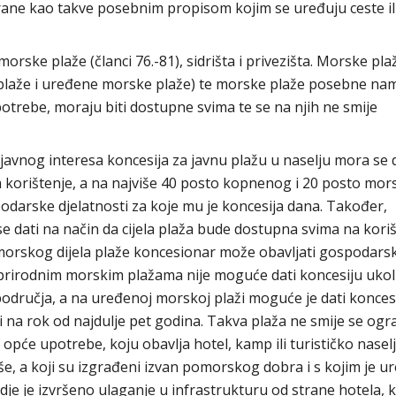
rane kao takve posebnim propisom kojim se uređuju ceste il
ske plaže (članci 76.-81), sidrišta i privezišta. Morske plaž
plaže i uređene morske plaže) te morske plaže posebne nam
potrebe, moraju biti dostupne svima te se na njih ne smije
 javnog interesa koncesija za javnu plažu u naselju mora se 
a korištenje, a na najviše 40 posto kopnenog i 20 posto mo
odarske djelatnosti za koje mu je koncesija dana. Također,
se dati na način da cijela plaža bude dostupna svima na koriš
morskog dijela plaže koncesionar može obavljati gospodars
a prirodnim morskim plažama nije moguće dati koncesiju ukol
dručja, a na uređenoj morskoj plaži moguće je dati konces
 na rok od najdulje pet godina. Takva plaža ne smije se ogra
iz opće upotrebe, koju obavlja hotel, kamp ili turističko nasel
više, a koji su izgrađeni izvan pomorskog dobra i s kojim je 
je je izvršeno ulaganje u infrastrukturu od strane hotela,