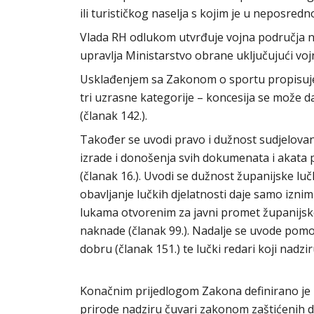
ili turističkog naselja s kojim je u neposredno
Vlada RH odlukom utvrđuje vojna područja n
upravlja Ministarstvo obrane uključujući vojn
Usklađenjem sa Zakonom o sportu propisuje 
tri uzrasne kategorije – koncesija se može d
(članak 142.).
Također se uvodi pravo i dužnost sudjelova
izrade i donošenja svih dokumenata i akat
(članak 16.). Uvodi se dužnost županijske luč
obavljanje lučkih djelatnosti daje samo iznimn
lukama otvorenim za javni promet županijskog
naknade (članak 99.). Nadalje se uvode pom
dobru (članak 151.) te lučki redari koji nad
Konačnim prijedlogom Zakona definirano je
prirode nadziru čuvari zakonom zaštićenih di