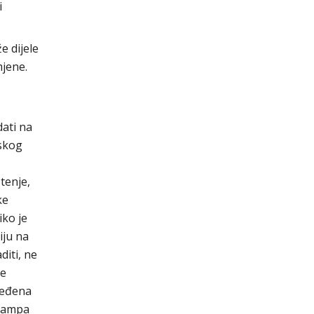
i
e dijele
jene.
dati na
rskog
tenje,
ke
iko je
iju na
diti, ne
je
uređena
 kampa