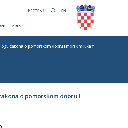
PRETRAŽI
EN
ANI
PRESS
dlogu zakona o pomorskom dobru i morskim lukama, drugo čitanje, P.
 zakona o pomorskom dobru i
3.