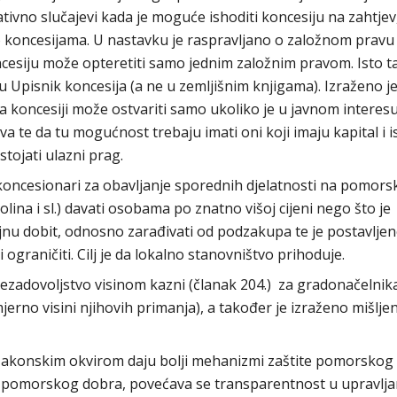
tivno slučajevi kada je moguće ishoditi koncesiju na zahtjev
 koncesijama. U nastavku je raspravljano o založnom pravu
ncesiju može opteretiti samo jednim založnim pravom. Isto t
u Upisnik koncesija (a ne u zemljišnim knjigama). Izraženo j
 koncesiji može ostvariti samo ukoliko je u javnom interesu
 te da tu mogućnost trebaju imati oni koji imaju kapital i 
stojati ulazni prag.
 koncesionari za obavljanje sporednih djelatnosti na pomor
lina i sl.) davati osobama po znatno višoj cijeni nego što je
jnu dobit, odnosno zarađivati od podzakupa te je postavlje
 ograničiti. Cilj je da lokalno stanovništvo prihoduje.
ezadovoljstvo visinom kazni (članak 204.) za gradonačelnik
rno visini njihovih primanja), a također je izraženo mišljen
zakonskim okvirom daju bolji mehanizmi zaštite pomorskog
a pomorskog dobra, povećava se transparentnost u upravljan