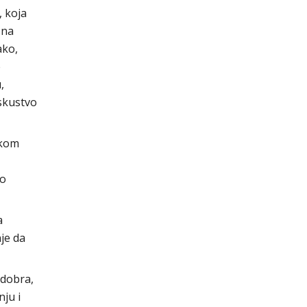
, koja
 na
ako,
e
,
iskustvo
skom
no
a
je da
 dobra,
ju i