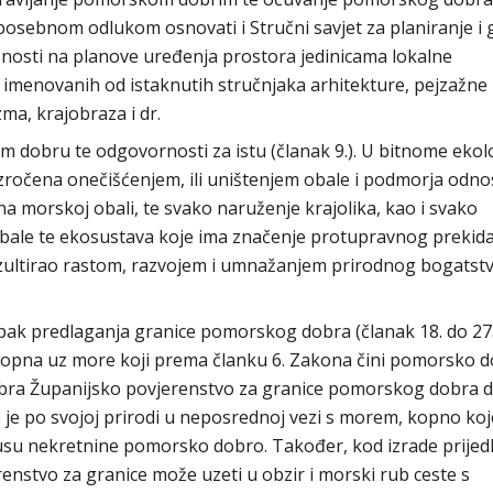
osebnom odlukom osnovati i Stručni savjet za planiranje i 
nosti na planove uređenja prostora jedinicama lokalne
a imenovanih od istaknutih stručnjaka arhitekture, pejzažne
zma, krajobraza i dr.
 dobru te odgovornosti za istu (članak 9.). U bitnome ekol
ouzročena onečišćenjem, ili uništenjem obale i podmorja odn
 na morskoj obali, te svako naruženje krajolika, kao i svako
obale te ekosustava koje ima značenje protupravnog prekid
 rezultirao rastom, razvojem i umnažanjem prirodnog bogatst
stupak predlaganja granice pomorskog dobra (članak 18. do 27.
pna uz more koji prema članku 6. Zakona čini pomorsko d
bra Županijsko povjerenstvo za granice pomorskog dobra d
e je po svojoj prirodi u neposrednoj vezi s morem, kopno koj
tusu nekretnine pomorsko dobro. Također, kod izrade prijed
stvo za granice može uzeti u obzir i morski rub ceste s