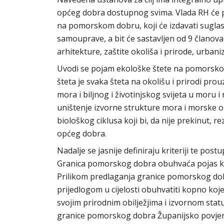
općeg dobra dostupnog svima. Vlada RH će p
na pomorskom dobru, koji će izdavati suglas
samouprave, a bit će sastavljen od 9 članov
arhitekture, zaštite okoliša i prirode, urbani
Uvodi se pojam ekološke štete na pomorskom
šteta je svaka šteta na okolišu i prirodi pr
mora i biljnog i životinjskog svijeta u moru i
uništenje izvorne strukture mora i morske 
biološkog ciklusa koji bi, da nije prekinut,
općeg dobra.
Nadalje se jasnije definiraju kriteriji te po
Granica pomorskog dobra obuhvaća pojas ko
Prilikom predlaganja granice pomorskog do
prijedlogom u cijelosti obuhvatiti kopno koj
svojim prirodnim obilježjima i izvornom sta
granice pomorskog dobra Županijsko povjeren