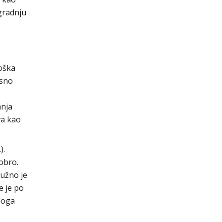
gradnju
oška
osno
anja
va kao
).
obro.
užno je
e je po
loga