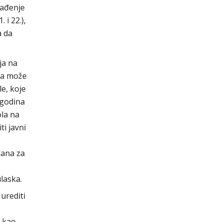
rađenje
 i 22.),
a da
ja na
ra može
e, koje
 godina
ola na
i javni
dana za
laska.
urediti
 kao