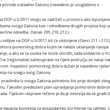
a prirode sukladno Zakonu (navedeno je usuglašeno s
e na DOF-u 5/2011 mogu se zadržati u prostoru ako ispunjava
edbama ovoga Zakona kao i odredbama drugih propisa koji u
avršne odredbe, članak 209.,210.,212.).
vidljive na DOF-u 5/2011 bit će uklonjene (članci 211. i 213.).
spektora pomorskog dobra kojim se nalaže uklanjanje nasipa 
anje, a ako se ta osoba ne može utvrditi, tada solidarno o t
učne (regionalne) samouprave na čijem području se nasip nal
rom. Inspektor pomorskog dobra dužan je navedeno rješen
panja na snagu ovog Zakona.
i pravilnika iz ovoga Zakona potrebno što prije donijeti zbo
zonu. Također predloženi plan upravljanja pomorskim dobro
ada. Tijekom rasprave rečeno je da je intencija da se gradi š
nje davanja koncesija za gospodarsko korištenje na zahtjev. 