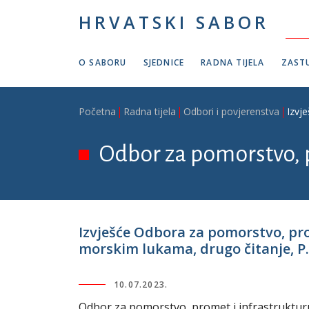
Skoči na glavni sadržaj
HRVATSKI SABOR
O SABORU
SJEDNICE
RADNA TIJELA
ZASTU
Breadcrumb
Početna
Radna tijela
Odbori i povjerenstva
Izvj
Odbor za pomorstvo, 
Izvješće Odbora za pomorstvo, pr
morskim lukama, drugo čitanje, P.Z
10.07.2023.
Odbor za pomorstvo, promet i infrastrukturu