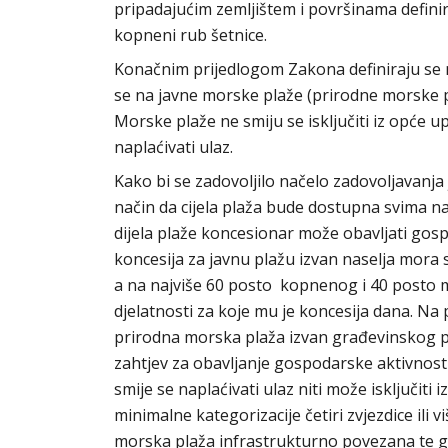
pripadajućim zemljištem i površinama defini
kopneni rub šetnice.
Konačnim prijedlogom Zakona definiraju se mor
se na javne morske plaže (prirodne morske 
Morske plaže ne smiju se isključiti iz opće u
naplaćivati ulaz.
Kako bi se zadovoljilo načelo zadovoljavanja
način da cijela plaža bude dostupna svima n
dijela plaže koncesionar može obavljati gosp
koncesija za javnu plažu izvan naselja mora 
a na najviše 60 posto kopnenog i 40 posto 
djelatnosti za koje mu je koncesija dana. N
prirodna morska plaža izvan građevinskog po
zahtjev za obavljanje gospodarske aktivnosti
smije se naplaćivati ulaz niti može isključiti 
minimalne kategorizacije četiri zvjezdice ili 
morska plaža infrastrukturno povezana te gd