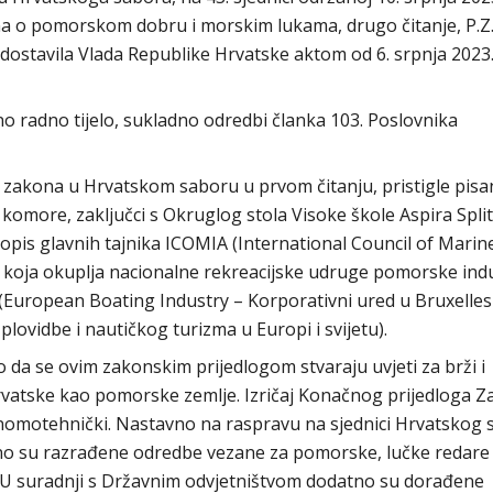
na o pomorskom dobru i morskim lukama, drugo čitanje, P.Z.
 dostavila Vlada Republike Hrvatske aktom od 6. srpnja 2023
o radno tijelo, sukladno odredbi članka 103. Poslovnika
zakona u Hrvatskom saboru u prvom čitanju, pristigle pisa
komore, zaključci s Okruglog stola Visoke škole Aspira Split
 dopis glavnih tajnika ICOMIA (International Council of Marin
koja okuplja nacionalne rekreacijske udruge pomorske indus
 (European Boating Industry – Korporativni ured u Bruxelles
plovidbe i nautičkog turizma u Europi i svijetu).
 da se ovim zakonskim prijedlogom stvaraju uvjeti za brži i
rvatske kao pomorske zemlje. Izričaj Konačnog prijedloga 
nomotehnički. Nastavno na raspravu na sjednici Hrvatskog 
tno su razrađene odredbe vezane za pomorske, lučke redare 
. U suradnji s Državnim odvjetništvom dodatno su dorađene