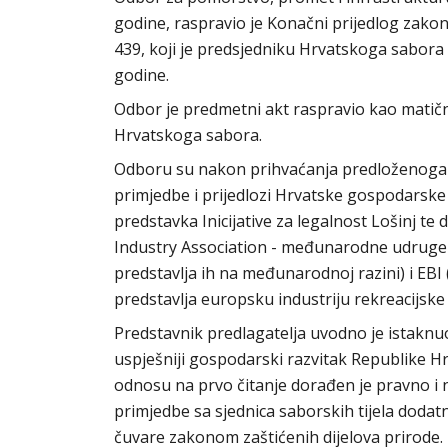
godine, raspravio je Konačni prijedlog zako
439, koji je predsjedniku Hrvatskoga sabora
godine.
Odbor je predmetni akt raspravio kao matičn
Hrvatskoga sabora.
Odboru su nakon prihvaćanja predloženoga 
primjedbe i prijedlozi Hrvatske gospodarske 
predstavka Inicijative za legalnost Lošinj te
Industry Association - međunarodne udruge 
predstavlja ih na međunarodnoj razini) i EBI
predstavlja europsku industriju rekreacijske 
Predstavnik predlagatelja uvodno je istaknuo
uspješniji gospodarski razvitak Republike H
odnosu na prvo čitanje dorađen je pravno i 
primjedbe sa sjednica saborskih tijela doda
čuvare zakonom zaštićenih dijelova prirode