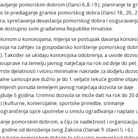
vljanje pomorskim dobrom (članci 6.,8. i 9.), planiranje te g
te predlaganje granice pomorskog dobra (članci 18., 20., 21.
obra, sprečavanja devastacija pomorskog dobra i osiguravanj
e dostupno svim građanima Republike Hrvatske.
akonom o koncesijama, mijenja se postupak davanja koncesi
cesija na zahtjev za gospodarsko korištenje pomorskog dob
3.). Također se ukidaju koncesijska odobrenja, a uvode dozvol
amouprave na temelju javnog natječaja na rok od dvije do pet
vrste djelatnosti i visinu minimalne naknade za dodjelu dozv
alne samouprave dužno je do 1. veljače tekuće godine objavit
rimljenih ponuda temeljem javnog natječaja dozvola se daje
jdulje 5 godina. Iznimno dozvola se može dati na rok do 20 
ti (kulturne, komercijalne, sportske priredbe, snimanje
ograničenja opće upotrebe u smislu ograđivanja i naplate u
anje pomorskim dobrom, a čiju će nadležnost i organizaciju 
odine od donošenja ovog Zakona (članak 9. stavci 5. i 6.).
upravljanje pomorskom dobrim te očuvanje pomorskog dobra