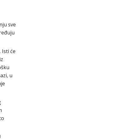
nju sve
ređuju
 Isti će
iz
rošku
azi, u
je
g
m
to
U