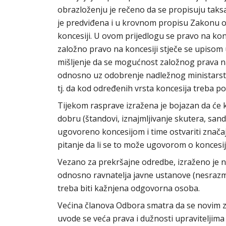
obrazloženju je rečeno da se propisuju taksa
je predviđena i u krovnom propisu Zakonu o
koncesiji. U ovom prijedlogu se pravo na ko
založno pravo na koncesiji stječe se upisom 
mišljenje da se mogućnost založnog prava na
odnosno uz odobrenje nadležnog ministarstva
tj. da kod određenih vrsta koncesija treba po
Tijekom rasprave izražena je bojazan da će
dobru (štandovi, iznajmljivanje skutera, sando
ugovoreno koncesijom i time ostvariti znača
pitanje da li se to može ugovorom o koncesiji
Vezano za prekršajne odredbe, izraženo je n
odnosno ravnatelja javne ustanove (nesrazmje
treba biti kažnjena odgovorna osoba.
Većina članova Odbora smatra da se novim 
uvode se veća prava i dužnosti upraviteljim