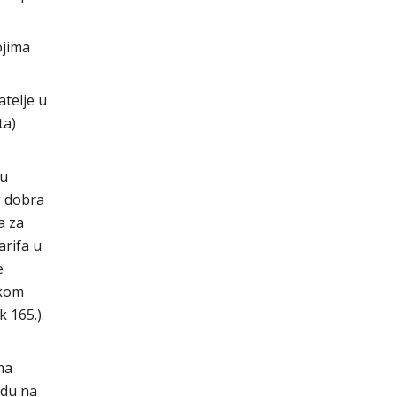
ojima
telje u
ta)
ku
g dobra
a za
arifa u
e
skom
 165.).
ma
edu na