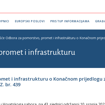
PNICI
EUROPSKI POSLOVI
PRISTUP INFORMACIJAMA
GRAĐ
ešće Odbora za pomorstvo, promet i infrastrukturu o Konačnom prije
promet i infrastrukturu
omet i infrastrukturu o Konačnom prijedlogu
. br. 439
 Hrvatskoga sabora, na 43. sjednici održanoj 10. srpnja 202