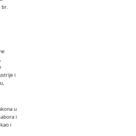
 br.
.
ne
,
e
trije i
u,
Zakona u
sabora i
kao i