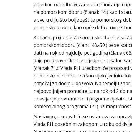
pojedine odredbe vezane uz definiranje i upra
na pomorskom dobru (članak 14.) kao i status 
a sve u cilju što bolje zaštite pomorskog d
pomorsko dobro, kao opće dobro uvijek bud
Konačni prijedlog Zakona usklađuje se sa Z
pomorskom dobru (članci 48.-59.) te se kon
dati na rok od najdulje pet godina (članak 6
daje predstavničko tijelo jedinice lokalne s
(članak 71.). Vlada RH uredbom će propisati 
pomorskom dobru. Izvršno tijelo jedinice lok
natječaj za dodjelu dozvola. Na temelju zap
najpovoljnijem ponuditelju na rok od 2 do na
obavljanje privremene ili prigodne djelatnos
komercijalnog programa i sl.) uz mogućnost 
Nastavno, osnovat će se ustanova za upravlj
Vlada RH posebnim zakonom u roku od dvije g
Navedena ustanova za cilj ima integralno 