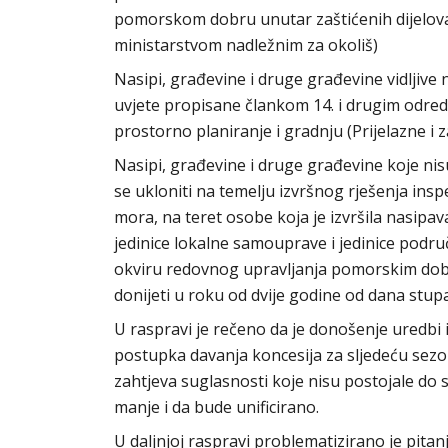
pomorskom dobru unutar zaštićenih dijelov
ministarstvom nadležnim za okoliš)
Nasipi, građevine i druge građevine vidljiv
uvjete propisane člankom 14. i drugim odr
prostorno planiranje i gradnju (Prijelazne i z
Nasipi, građevine i druge građevine koje nisu 
se ukloniti na temelju izvršnog rješenja in
mora, na teret osobe koja je izvršila nasipav
jedinice lokalne samouprave i jedinice podr
okviru redovnog upravljanja pomorskim dob
donijeti u roku od dvije godine od dana stu
U raspravi je rečeno da je donošenje uredbi 
postupka davanja koncesija za sljedeću se
zahtjeva suglasnosti koje nisu postojale do s
manje i da bude unificirano.
U daljnjoj raspravi problematizirano je pita