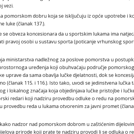
j vezi.
a pomorskom dobru koja se isključuju iz opće upotrebe i k
e luke (članak 137.).
se obveza koncesionara da u sportskim lukama ima natjeca
ati pravoj osobi u sustavu sporta (poticanje vrhunskog spor
nja ministarstva nadležnog za poslove pomorstva u postup
a prostornoga uređenja koji obuhvaćaju područje pomorsko
ke uprave da sama obavlja lučke djelatnosti, dok se koncesij
o (članak 115. i 116.). Isto tako, uvodi se jedinstvena lučka t
 i lokalnog značaja koja objedinjava lučke pristojbe i lučk
orski redari koji nadziru provedbu odluke o redu na pomor
ziru provedbu reda u lukama otvorenim za javni promet (članak
 kako nadzor nad pomorskom dobrom u zaštićenim dijelovi
jelova prirode koji prate te nadziru provodi li se odluka o r