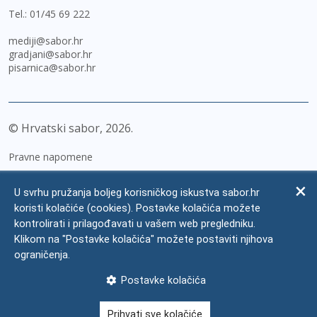
Tel.:
01/45 69 222
mediji@sabor.hr
gradjani@sabor.hr
pisarnica@sabor.hr
© Hrvatski sabor,
2026
Pravne napomene
Izjava o pristupačnosti
U svrhu pružanja boljeg korisničkog iskustva sabor.hr
Zaštita osobnih podataka
koristi kolačiće (cookies). Postavke kolačića možete
kontrolirati i prilagođavati u vašem web pregledniku.
Impressum
Klikom na "Postavke kolačića" možete postaviti njihova
Česta pitanja
ograničenja.
Kontakti
Postavke kolačića
Mapa weba
Prihvati sve kolačiće