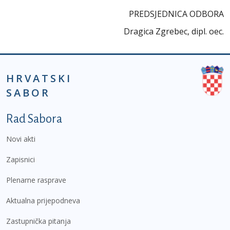
PREDSJEDNICA ODBORA
Dragica Zgrebec, dipl. oec.
HRVATSKI
SABOR
Podnožje prvi izbornik
Rad Sabora
Novi akti
Zapisnici
Plenarne rasprave
Aktualna prijepodneva
Zastupnička pitanja