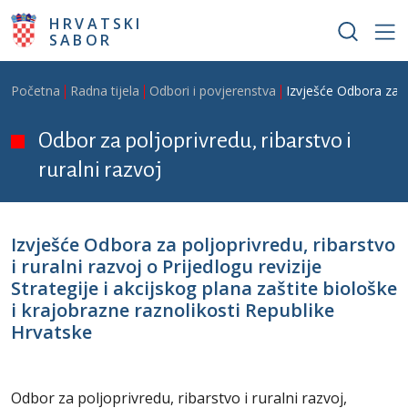
Skoči na glavni sadržaj
HRVATSKI
SABOR
Breadcrumb
Početna
Radna tijela
Odbori i povjerenstva
Izvješće Odbora za po
Odbor za poljoprivredu, ribarstvo i
ruralni razvoj
Izvješće Odbora za poljoprivredu, ribarstvo
i ruralni razvoj o Prijedlogu revizije
Strategije i akcijskog plana zaštite biološke
i krajobrazne raznolikosti Republike
Hrvatske
Odbor za poljoprivredu, ribarstvo i ruralni razvoj,