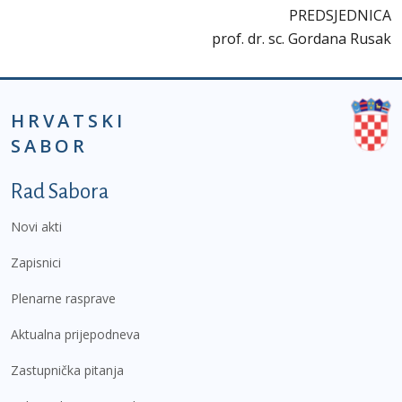
PREDSJEDNICA
prof. dr. sc. Gordana Rusak
HRVATSKI
SABOR
Podnožje prvi izbornik
Rad Sabora
Novi akti
Zapisnici
Plenarne rasprave
Aktualna prijepodneva
Zastupnička pitanja