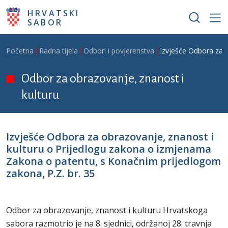
Skoči na glavni sadržaj
HRVATSKI
SABOR
Breadcrumb
Početna
Radna tijela
Odbori i povjerenstva
Izvješće Odbora za 
Odbor za obrazovanje, znanost i
kulturu
Izvješće Odbora za obrazovanje, znanost i
kulturu o Prijedlogu zakona o izmjenama
Zakona o patentu, s Konačnim prijedlogom
zakona, P.Z. br. 35
Odbor za obrazovanje, znanost i kulturu Hrvatskoga
sabora razmotrio je na 8. sjednici, održanoj 28. travnja