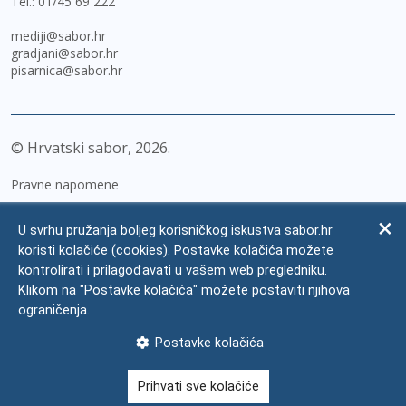
Tel.:
01/45 69 222
mediji@sabor.hr
gradjani@sabor.hr
pisarnica@sabor.hr
© Hrvatski sabor,
2026
Pravne napomene
Izjava o pristupačnosti
U svrhu pružanja boljeg korisničkog iskustva sabor.hr
Zaštita osobnih podataka
koristi kolačiće (cookies). Postavke kolačića možete
kontrolirati i prilagođavati u vašem web pregledniku.
Impressum
Klikom na "Postavke kolačića" možete postaviti njihova
Česta pitanja
ograničenja.
Kontakti
Postavke kolačića
Mapa weba
Prihvati sve kolačiće