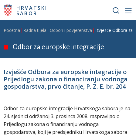
Skoči na glavni sadržaj
HRVATSKI
SABOR
Breadcrumb
Početna
Radna tijela
Odbori i povjerenstva
Izvješće Odbora za e
Odbor za europske integracije
Izvješće Odbora za europske integracije o
Prijedlogu zakona o financiranju vodnoga
gospodarstva, prvo čitanje, P. Z. E. br. 204
Odbor za europske integracije Hrvatskoga sabora je na
24. sjednici održanoj 3. prosinca 2008. raspravljao o
Prijedlogu zakona o financiranju vodnoga
gospodarstva, koji je predsjedniku Hrvatskoga sabora