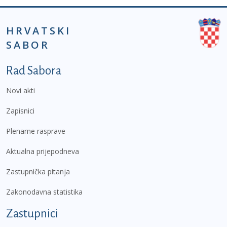
HRVATSKI
SABOR
Podnožje prvi izbornik
Rad Sabora
Novi akti
Zapisnici
Plenarne rasprave
Aktualna prijepodneva
Zastupnička pitanja
Zakonodavna statistika
Zastupnici