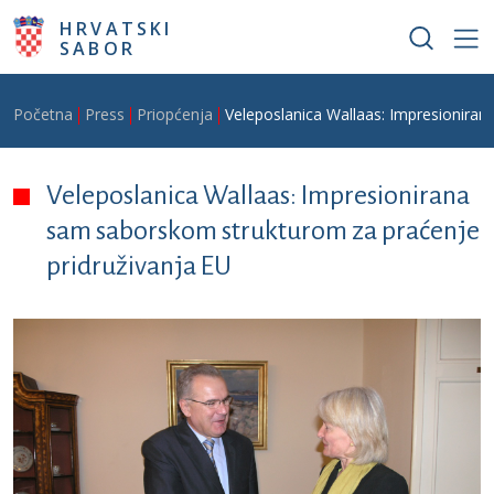
Skoči na glavni sadržaj
HRVATSKI
SABOR
Breadcrumb
Početna
Press
Priopćenja
Veleposlanica Wallaas: Impresionira
Veleposlanica Wallaas: Impresionirana
sam saborskom strukturom za praćenje
pridruživanja EU