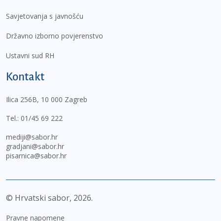
Savjetovanja s javnošću
Državno izborno povjerenstvo
Ustavni sud RH
Kontakt
Ilica 256B, 10 000 Zagreb
Tel.:
01/45 69 222
mediji@sabor.hr
gradjani@sabor.hr
pisarnica@sabor.hr
© Hrvatski sabor,
2026
Pravne napomene