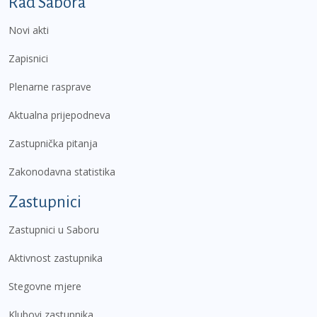
Podnožje prvi izbornik
Rad Sabora
Novi akti
Zapisnici
Plenarne rasprave
Aktualna prijepodneva
Zastupnička pitanja
Zakonodavna statistika
Zastupnici
Zastupnici u Saboru
Aktivnost zastupnika
Stegovne mjere
Klubovi zastupnika