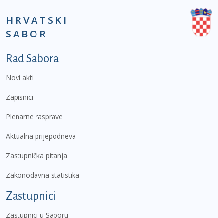
HRVATSKI
SABOR
Podnožje prvi izbornik
Rad Sabora
Novi akti
Zapisnici
Plenarne rasprave
Aktualna prijepodneva
Zastupnička pitanja
Zakonodavna statistika
Zastupnici
Zastupnici u Saboru