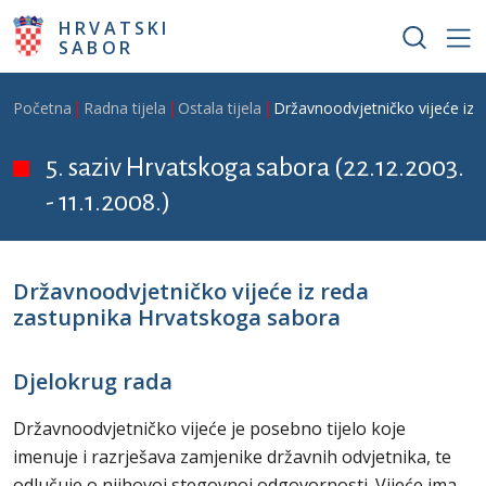
Skoči na glavni sadržaj
HRVATSKI
SABOR
Breadcrumb
Početna
Radna tijela
Ostala tijela
Državnoodvjetničko vijeće iz 
5. saziv Hrvatskoga sabora (22.12.2003.
- 11.1.2008.)
Državnoodvjetničko vijeće iz reda
zastupnika Hrvatskoga sabora
Djelokrug rada
Državnoodvjetničko vijeće je posebno tijelo koje
imenuje i razrješava zamjenike državnih odvjetnika, te
odlučuje o njihovoj stegovnoj odgovornosti. Vijeće ima