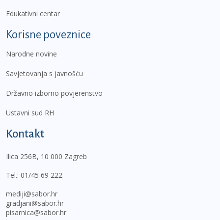
Edukativni centar
Korisne poveznice
Narodne novine
Savjetovanja s javnošću
Državno izborno povjerenstvo
Ustavni sud RH
Kontakt
Ilica 256B, 10 000 Zagreb
Tel.:
01/45 69 222
mediji@sabor.hr
gradjani@sabor.hr
pisarnica@sabor.hr