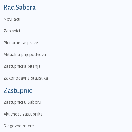
Podnožje prvi izbornik
Rad Sabora
Novi akti
Zapisnici
Plenarne rasprave
Aktualna prijepodneva
Zastupnička pitanja
Zakonodavna statistika
Zastupnici
Zastupnici u Saboru
Aktivnost zastupnika
Stegovne mjere