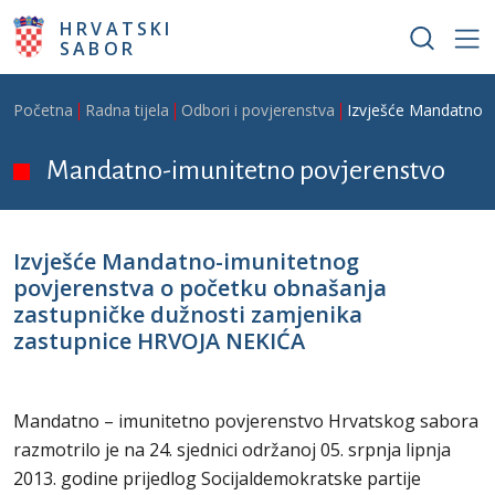
Skoči na glavni sadržaj
HRVATSKI
SABOR
Breadcrumb
Početna
Radna tijela
Odbori i povjerenstva
Izvješće Mandatno-i
Mandatno-imunitetno povjerenstvo
Izvješće Mandatno-imunitetnog
povjerenstva o početku obnašanja
zastupničke dužnosti zamjenika
zastupnice HRVOJA NEKIĆA
Mandatno – imunitetno povjerenstvo Hrvatskog sabora
razmotrilo je na 24. sjednici održanoj 05. srpnja lipnja
2013. godine prijedlog Socijaldemokratske partije