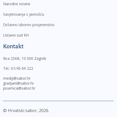
Narodne novine
Savjetovanja s javnošću
Državno izborno povjerenstvo
Ustavni sud RH
Kontakt
Ilica 256B, 10 000 Zagreb
Tel.:
01/45 69 222
mediji@sabor.hr
gradjani@sabor.hr
pisarnica@sabor.hr
© Hrvatski sabor,
2026