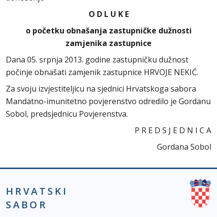
O D L U K E
o početku obnašanja zastupničke dužnosti
zamjenika zastupnice
Dana 05. srpnja 2013. godine zastupničku dužnost
počinje obnašati zamjenik zastupnice HRVOJE NEKIĆ.
Za svoju izvjestiteljicu na sjednici Hrvatskoga sabora
Mandatno-imunitetno povjerenstvo odredilo je Gordanu
Sobol, predsjednicu Povjerenstva.
P R E D S J E D N I C A
Gordana Sobol
HRVATSKI
SABOR