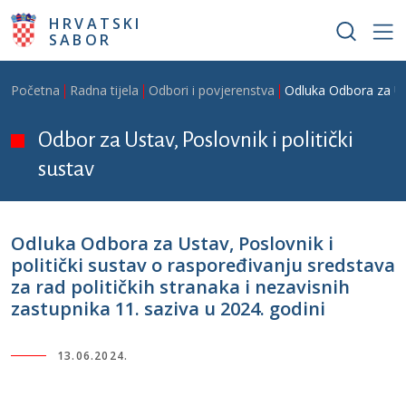
Skoči na glavni sadržaj
HRVATSKI
SABOR
Breadcrumb
Početna
Radna tijela
Odbori i povjerenstva
Odluka Odbora za Usta
Odbor za Ustav, Poslovnik i politički
sustav
Odluka Odbora za Ustav, Poslovnik i
politički sustav o raspoređivanju sredstava
za rad političkih stranaka i nezavisnih
zastupnika 11. saziva u 2024. godini
13.06.2024.