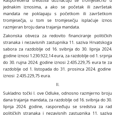
Raspoređena sredstva doznačuju se tromjesečno u
jednakim iznosima, a ako se početak ili završetak
mandata ne poklapaju s početkom ili završetkom
tromjesečja, u tom se tromjesečju isplaćuje iznos
razmjeran broju dana trajanja mandata.
Zakonska obveza za redovito financiranje političkih
stranaka i nezavisnih zastupnika 11. saziva Hrvatskoga
sabora za razdoblje od 16. svibnja do 30. lipnja 2024.
godine iznosi 1.230.922,14 eura, za razdoblje od 1. srpnja
do 30. rujna 2024. godine iznosi 2.435.229,75 eura te za
razdoblje od 1. listopada do 31. prosinca 2024. godine
iznosi 2.435.229,75 eura.
II.
Sukladno točki I. ove Odluke, odnosno razmjerno broju
dana trajanja mandata, za razdoblje od 16. svibnja do 30.
lipnja 2024. godine, raspoređuju se sredstva za rad
političkih stranaka i nezavisnih zastupnika 11. saziva