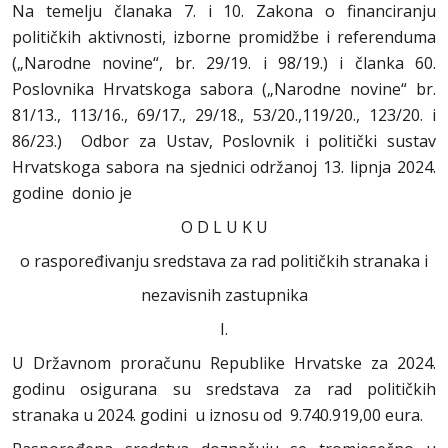
Na temelju članaka 7. i 10. Zakona o financiranju
političkih aktivnosti, izborne promidžbe i referenduma
(„Narodne novine“, br. 29/19. i 98/19.) i članka 60.
Poslovnika Hrvatskoga sabora („Narodne novine“ br.
81/13., 113/16., 69/17., 29/18., 53/20.,119/20., 123/20. i
86/23.) Odbor za Ustav, Poslovnik i politički sustav
Hrvatskoga sabora na sjednici održanoj 13. lipnja 2024.
godine donio je
O D L U K U
o raspoređivanju sredstava za rad političkih stranaka i
nezavisnih zastupnika
I.
U Državnom proračunu Republike Hrvatske za 2024.
godinu osigurana su sredstava za rad političkih
stranaka u 2024. godini u iznosu od 9.740.919,00 eura.