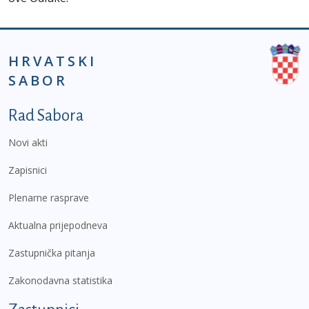
HRVATSKI
SABOR
Podnožje prvi izbornik
Rad Sabora
Novi akti
Zapisnici
Plenarne rasprave
Aktualna prijepodneva
Zastupnička pitanja
Zakonodavna statistika