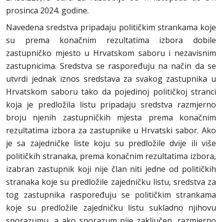
prosinca 2024. godine.
Navedena sredstva pripadaju političkim strankama koje
su prema konačnim rezultatima izbora dobile
zastupničko mjesto u Hrvatskom saboru i nezavisnim
zastupnicima. Sredstva se raspoređuju na način da se
utvrdi jednak iznos sredstava za svakog zastupnika u
Hrvatskom saboru tako da pojedinoj političkoj stranci
koja je predložila listu pripadaju sredstva razmjerno
broju njenih zastupničkih mjesta prema konačnim
rezultatima izbora za zastupnike u Hrvatski sabor. Ako
je sa zajedničke liste koju su predložile dvije ili više
političkih stranaka, prema konačnim rezultatima izbora,
izabran zastupnik koji nije član niti jedne od političkih
stranaka koje su predložile zajedničku listu, sredstva za
tog zastupnika raspoređuju se političkim strankama
koje su predložile zajedničku listu sukladno njihovu
sporazumu, a ako sporazum nije zaključen, razmjerno