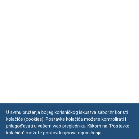
U svrhu pružanja boljeg korisničkog iskustva sabor.hr koristi
kolačiće (cookies). Postavke kolačića možete kontrolirati i
prilagođavati u vašem web pregledniku. Klikom na "Postavke
kolačića" možete postaviti njihova ograničenja.