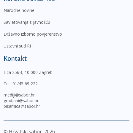
Narodne novine
Savjetovanja s javnošću
Državno izborno povjerenstvo
Ustavni sud RH
Kontakt
Ilica 256B, 10 000 Zagreb
Tel.:
01/45 69 222
mediji@sabor.hr
gradjani@sabor.hr
pisarnica@sabor.hr
© Hrvatski sabor,
2026