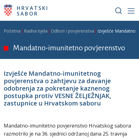
Skoči na glavni sadržaj
HRVATSKI
SABOR
Breadcrumb
Početna
Radna tijela
Odbori i povjerenstva
Izvješće Mandatno-i
Mandatno-imunitetno povjerenstvo
Izvješće Mandatno-imunitetnog
povjerenstva o zahtjevu za davanje
odobrenja za pokretanje kaznenog
postupka protiv VESNE ŽELJEŽNJAK,
zastupnice u Hrvatskom saboru
Mandatno-imunitetno povjerenstvo Hrvatskog sabora
razmotrilo je na 36. sjednici održanoj dana 25. travnja