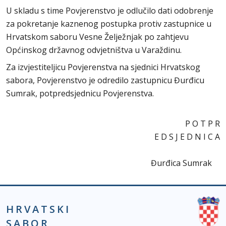
U skladu s time Povjerenstvo je odlučilo dati odobrenje
za pokretanje kaznenog postupka protiv zastupnice u
Hrvatskom saboru Vesne Želježnjak po zahtjevu
Općinskog državnog odvjetništva u Varaždinu.
Za izvjestiteljicu Povjerenstva na sjednici Hrvatskog
sabora, Povjerenstvo je odredilo zastupnicu Đurđicu
Sumrak, potpredsjednicu Povjerenstva.
P O T P R
E D S J E D N I C A
Đurđica Sumrak
HRVATSKI
SABOR