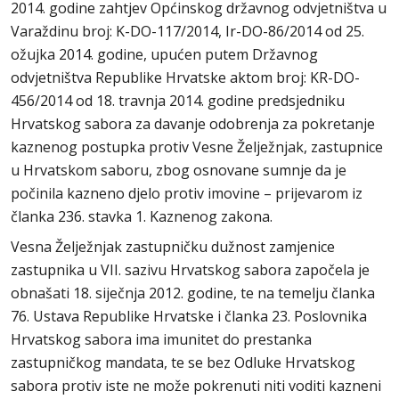
2014. godine zahtjev Općinskog državnog odvjetništva u
Varaždinu broj: K-DO-117/2014, Ir-DO-86/2014 od 25.
ožujka 2014. godine, upućen putem Državnog
odvjetništva Republike Hrvatske aktom broj: KR-DO-
456/2014 od 18. travnja 2014. godine predsjedniku
Hrvatskog sabora za davanje odobrenja za pokretanje
kaznenog postupka protiv Vesne Želježnjak, zastupnice
u Hrvatskom saboru, zbog osnovane sumnje da je
počinila kazneno djelo protiv imovine – prijevarom iz
članka 236. stavka 1. Kaznenog zakona.
Vesna Želježnjak zastupničku dužnost zamjenice
zastupnika u VII. sazivu Hrvatskog sabora započela je
obnašati 18. siječnja 2012. godine, te na temelju članka
76. Ustava Republike Hrvatske i članka 23. Poslovnika
Hrvatskog sabora ima imunitet do prestanka
zastupničkog mandata, te se bez Odluke Hrvatskog
sabora protiv iste ne može pokrenuti niti voditi kazneni