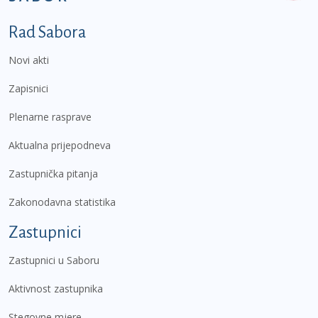
Podnožje prvi izbornik
Rad Sabora
Novi akti
Zapisnici
Plenarne rasprave
Aktualna prijepodneva
Zastupnička pitanja
Zakonodavna statistika
Zastupnici
Zastupnici u Saboru
Aktivnost zastupnika
Stegovne mjere