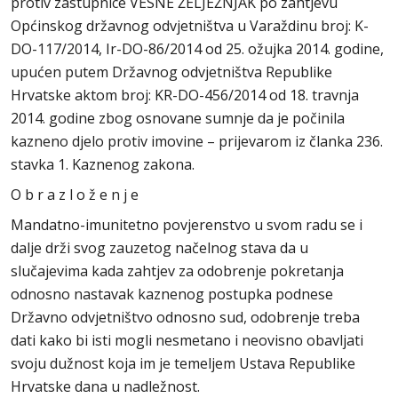
protiv zastupnice VESNE ŽELJEŽNJAK po zahtjevu
Općinskog državnog odvjetništva u Varaždinu broj: K-
DO-117/2014, Ir-DO-86/2014 od 25. ožujka 2014. godine,
upućen putem Državnog odvjetništva Republike
Hrvatske aktom broj: KR-DO-456/2014 od 18. travnja
2014. godine zbog osnovane sumnje da je počinila
kazneno djelo protiv imovine – prijevarom iz članka 236.
stavka 1. Kaznenog zakona.
O b r a z l o ž e n j e
Mandatno-imunitetno povjerenstvo u svom radu se i
dalje drži svog zauzetog načelnog stava da u
slučajevima kada zahtjev za odobrenje pokretanja
odnosno nastavak kaznenog postupka podnese
Državno odvjetništvo odnosno sud, odobrenje treba
dati kako bi isti mogli nesmetano i neovisno obavljati
svoju dužnost koja im je temeljem Ustava Republike
Hrvatske dana u nadležnost.