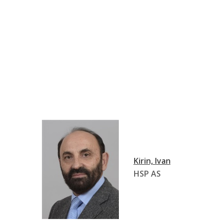
Kirin, Ivan
HSP AS