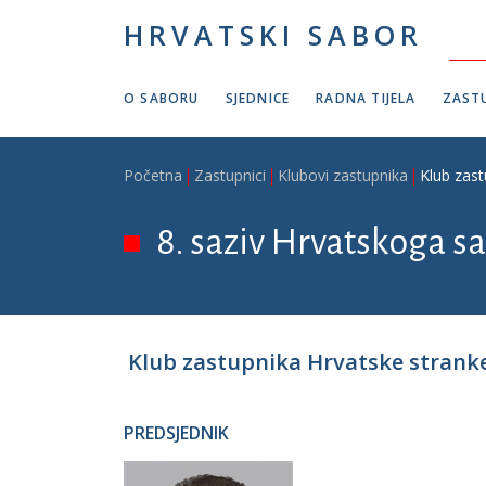
Skoči na glavni sadržaj
HRVATSKI SABOR
O SABORU
SJEDNICE
RADNA TIJELA
ZASTU
Breadcrumb
Početna
Zastupnici
Klubovi zastupnika
Klub zast
8. saziv Hrvatskoga sa
Klub zastupnika Hrvatske stranke
PREDSJEDNIK