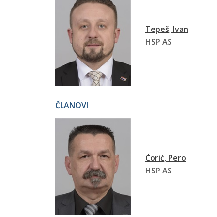
Tepeš, Ivan
HSP AS
ČLANOVI
Ćorić, Pero
HSP AS