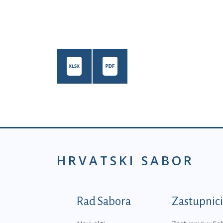
HRVATSKI SABOR
Podnožje prvi izborni
Rad Sabora
Zastupnici