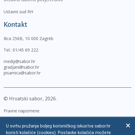
Ustavni sud RH
Kontakt
Ilica 256B, 10 000 Zagreb
Tel.:
01/45 69 222
mediji@sabor.hr
gradjani@sabor.hr
pisarnica@sabor.hr
© Hrvatski sabor,
2026
Pravne napomene
Izjava o pristupačnosti
U svrhu pružanja boljeg korisničkog iskustva sabor.hr
Zaštita osobnih podataka
koristi kolačiće (cookies). Postavke kolačića možete