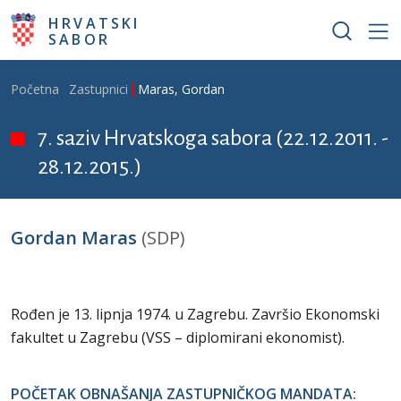
Skoči na glavni sadržaj
HRVATSKI
SABOR
Breadcrumb
Početna
Zastupnici
Maras, Gordan
7. saziv Hrvatskoga sabora (22.12.2011. -
28.12.2015.)
Gordan Maras
(SDP)
Rođen je 13. lipnja 1974. u Zagrebu. Završio Ekonomski
fakultet u Zagrebu (VSS – diplomirani ekonomist).
POČETAK OBNAŠANJA ZASTUPNIČKOG MANDATA: