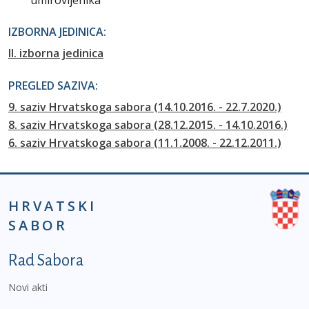
umirovljenika
IZBORNA JEDINICA:
II. izborna jedinica
PREGLED SAZIVA:
9. saziv Hrvatskoga sabora (14.10.2016. - 22.7.2020.)
8. saziv Hrvatskoga sabora (28.12.2015. - 14.10.2016.)
6. saziv Hrvatskoga sabora (11.1.2008. - 22.12.2011.)
HRVATSKI
SABOR
Podnožje prvi izbornik
Rad Sabora
Novi akti