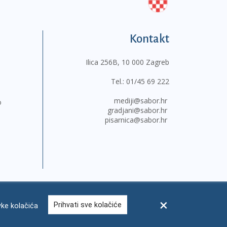
Kontakt
Ilica 256B, 10 000 Zagreb
Tel.:
01/45 69 222
mediji@sabor.hr
o
gradjani@sabor.hr
pisarnica@sabor.hr
Prihvati sve kolačiće
ke kolačića
sum
Česta pitanja
Kontakti
Mapa weba