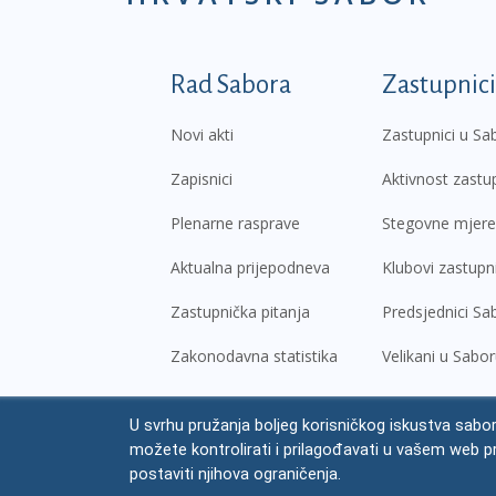
Podnožje prvi izborni
Rad Sabora
Zastupnici
Novi akti
Zastupnici u Sa
Zapisnici
Aktivnost zastu
Plenarne rasprave
Stegovne mjere
Aktualna prijepodneva
Klubovi zastupn
Zastupnička pitanja
Predsjednici Sa
Zakonodavna statistika
Velikani u Sabo
U svrhu pružanja boljeg korisničkog iskustva sabor
© Hrvatski sabor,
2026
možete kontrolirati i prilagođavati u vašem web p
Prav
postaviti njihova ograničenja.