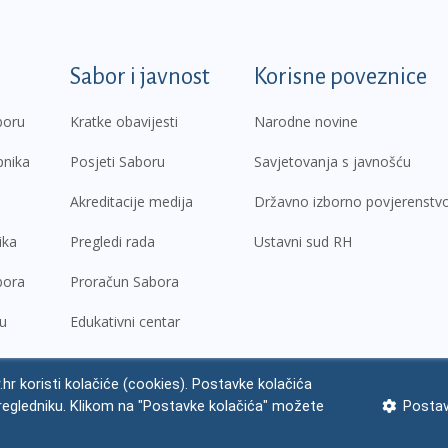
k
Sabor i javnost
Korisne poveznice
boru
Kratke obavijesti
Narodne novine
pnika
Posjeti Saboru
Savjetovanja s javnošću
Akreditacije medija
Državno izborno povjerenstv
ika
Pregledi rada
Ustavni sud RH
bora
Proračun Sabora
ru
Edukativni centar
.hr koristi kolačiće (cookies). Postavke kolačića
regledniku. Klikom na "Postavke kolačića" možete
Postav
ne napomene
Izjava o pristupačnosti
Zaštita osobnih podataka
Impres