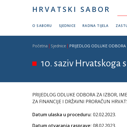
Skoči na glavni sadržaj
HRVATSKI SABOR
O SABORU
SJEDNICE
RADNA TIJELA
ZASTU
Breadcrumb
Početna
Sjednice
PRIJEDLOG ODLUKE ODBORA 
10. saziv Hrvatskoga s
PRIJEDLOG ODLUKE ODBORA ZA IZBOR, IM
ZA FINANCIJE I DRŽAVNI PRORAČUN HRVA
Datum ulaska u proceduru:
02.02.2023.
Datum otvaranja rasprave:
08.02.2023.