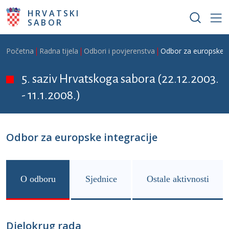
Skoči na glavni sadržaj
HRVATSKI
SABOR
Breadcrumb
Početna
Radna tijela
Odbori i povjerenstva
Odbor za europske i
5. saziv Hrvatskoga sabora (22.12.2003.
- 11.1.2008.)
Odbor za europske integracije
O odboru
Sjednice
Ostale aktivnosti
Djelokrug rada