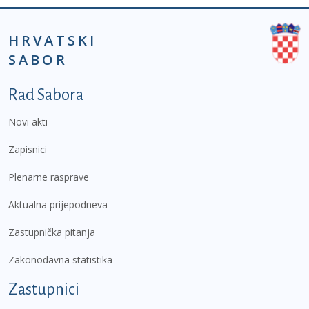
HRVATSKI
SABOR
Podnožje prvi izbornik
Rad Sabora
Novi akti
Zapisnici
Plenarne rasprave
Aktualna prijepodneva
Zastupnička pitanja
Zakonodavna statistika
Zastupnici