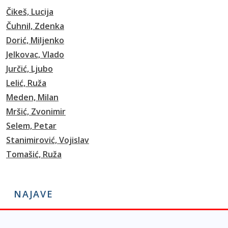
Čikeš, Lucija
Čuhnil, Zdenka
Dorić, Miljenko
Jelkovac, Vlado
Jurčić, Ljubo
Lelić, Ruža
Meden, Milan
Mršić, Zvonimir
Selem, Petar
Stanimirović, Vojislav
Tomašić, Ruža
NAJAVE