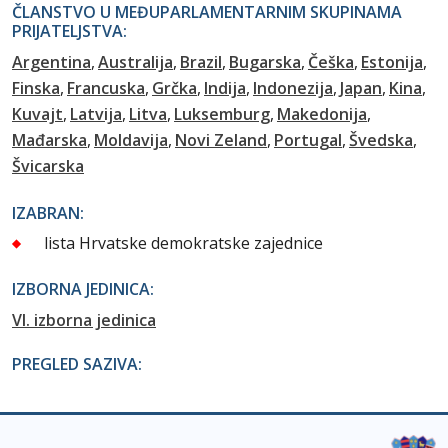
ČLANSTVO U MEĐUPARLAMENTARNIM SKUPINAMA
PRIJATELJSTVA:
Argentina
Australija
Brazil
Bugarska
Češka
Estonija
Finska
Francuska
Grčka
Indija
Indonezija
Japan
Kina
Kuvajt
Latvija
Litva
Luksemburg
Makedonija
Mađarska
Moldavija
Novi Zeland
Portugal
Švedska
Švicarska
IZABRAN:
lista Hrvatske demokratske zajednice
IZBORNA JEDINICA:
VI. izborna jedinica
PREGLED SAZIVA: