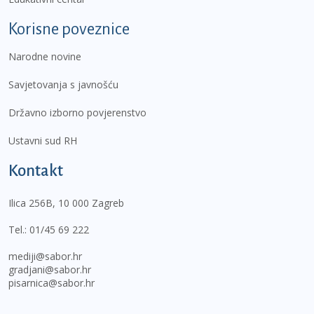
Korisne poveznice
Narodne novine
Savjetovanja s javnošću
Državno izborno povjerenstvo
Ustavni sud RH
Kontakt
Ilica 256B, 10 000 Zagreb
Tel.:
01/45 69 222
mediji@sabor.hr
gradjani@sabor.hr
pisarnica@sabor.hr