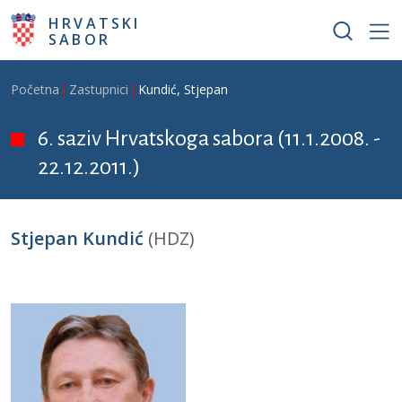
Skoči na glavni sadržaj
HRVATSKI
SABOR
Breadcrumb
Početna
Zastupnici
Kundić, Stjepan
6. saziv Hrvatskoga sabora (11.1.2008. -
22.12.2011.)
Stjepan Kundić
(HDZ)