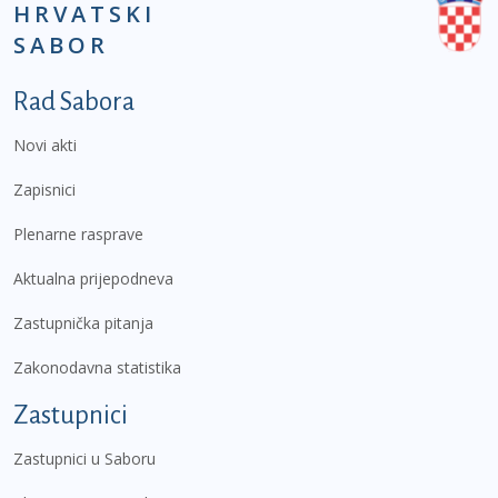
HRVATSKI
SABOR
Podnožje prvi izbornik
Rad Sabora
Novi akti
Zapisnici
Plenarne rasprave
Aktualna prijepodneva
Zastupnička pitanja
Zakonodavna statistika
Zastupnici
Zastupnici u Saboru