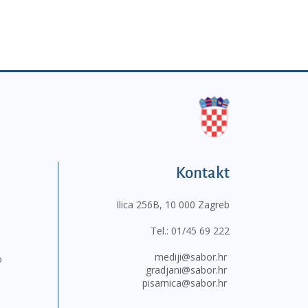
Kontakt
Ilica 256B, 10 000 Zagreb
Tel.:
01/45 69 222
mediji@sabor.hr
o
gradjani@sabor.hr
pisarnica@sabor.hr