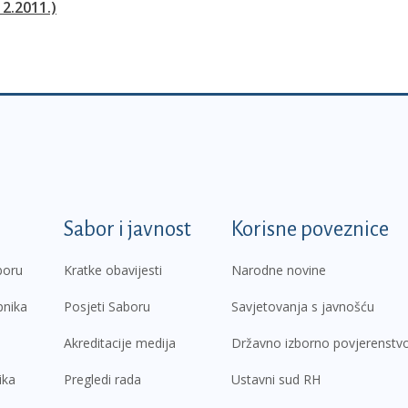
12.2011.)
k
Sabor i javnost
Korisne poveznice
boru
Kratke obavijesti
Narodne novine
pnika
Posjeti Saboru
Savjetovanja s javnošću
Akreditacije medija
Državno izborno povjerenstv
ika
Pregledi rada
Ustavni sud RH