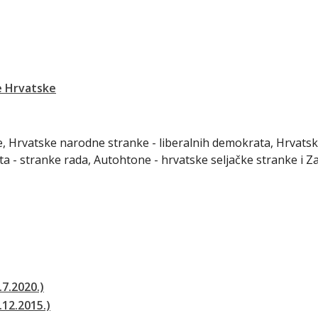
e Hrvatske
ke, Hrvatske narodne stranke - liberalnih demokrata, Hrvats
ta - stranke rada, Autohtone - hrvatske seljačke stranke i 
.7.2020.)
.12.2015.)