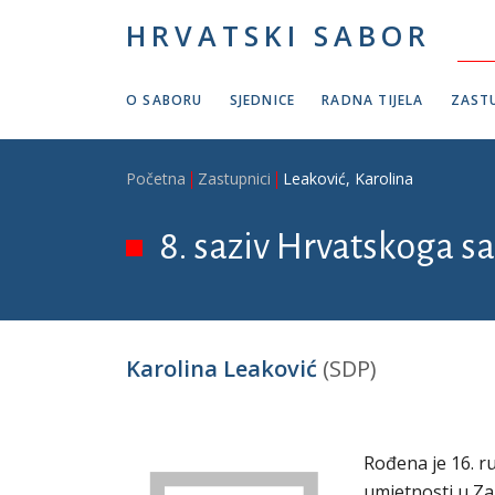
Skoči na glavni sadržaj
HRVATSKI SABOR
O SABORU
SJEDNICE
RADNA TIJELA
ZASTU
Breadcrumb
Početna
Zastupnici
Leaković, Karolina
8. saziv Hrvatskoga sa
Karolina Leaković
(SDP)
Rođena je 16. r
umjetnosti u Za