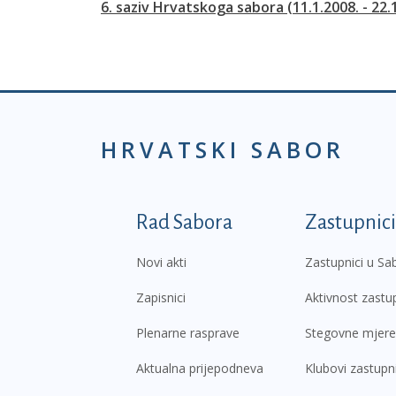
6. saziv Hrvatskoga sabora (11.1.2008. - 22.
HRVATSKI SABOR
Podnožje prvi izborni
Rad Sabora
Zastupnici
Novi akti
Zastupnici u Sa
Zapisnici
Aktivnost zastu
Plenarne rasprave
Stegovne mjere
Aktualna prijepodneva
Klubovi zastupn