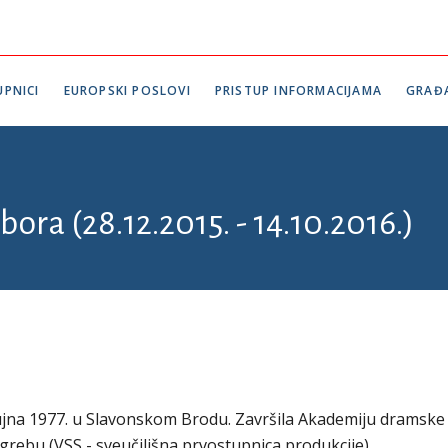
PNICI
EUROPSKI POSLOVI
PRISTUP INFORMACIJAMA
GRAĐ
bora (28.12.2015. - 14.10.2016.)
ujna 1977. u Slavonskom Brodu. Završila Akademiju dramske
grebu (VSS - sveučilišna prvostupnica produkcije).