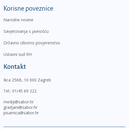
Korisne poveznice
Narodne novine
Savjetovanja s javnošću
Državno izborno povjerenstvo
Ustavni sud RH
Kontakt
Ilica 256B, 10 000 Zagreb
Tel.:
01/45 69 222
mediji@sabor.hr
gradjani@sabor.hr
pisarnica@sabor.hr