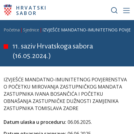
Skoči na glavni sadržaj
HRVATSKI
SABOR
Breadcrumb
Početna
Sjednice
IZVJEŠĆE MANDATNO-IMUNITETNOG POVJER
11. saziv Hrvatskoga sabora
(16.05.2024.)
IZVJEŠĆE MANDATNO-IMUNITETNOG POVJERENSTVA
O POČETKU MIROVANJA ZASTUPNIČKOG MANDATA
ZASTUPNIKA IVANA BOSANČIĆA I POČETKU
OBNAŠANJA ZASTUPNIČKE DUŽNOSTI ZAMJENIKA
ZASTUPNIKA TOMISLAVA ZADRE
Datum ulaska u proceduru:
06.06.2025.
Datum otvaranja rasprave:
06.06.2025.