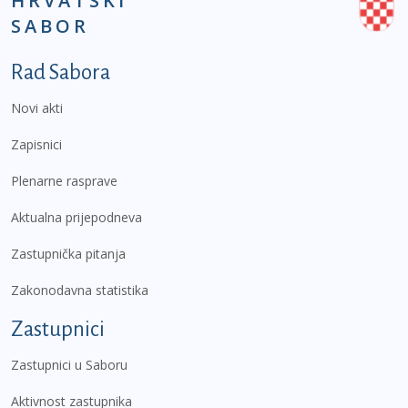
HRVATSKI
SABOR
Podnožje prvi izbornik
Rad Sabora
Novi akti
Zapisnici
Plenarne rasprave
Aktualna prijepodneva
Zastupnička pitanja
Zakonodavna statistika
Zastupnici
Zastupnici u Saboru
Aktivnost zastupnika