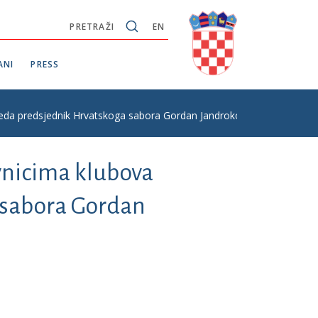
PRETRAŽI
EN
ANI
PRESS
jeda predsjednik Hrvatskoga sabora Gordan Jandroković
vnicima klubova
 sabora Gordan