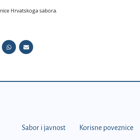
dnice Hrvatskoga sabora.
k
Sabor i javnost
Korisne poveznice