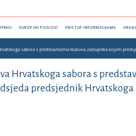
PNICI
EUROPSKI POSLOVI
PRISTUP INFORMACIJAMA
GRAĐ
Hrvatskoga sabora s predstavnicima klubova zastupnika kojom preds
tva Hrvatskoga sabora s predsta
dsjeda predsjednik Hrvatskoga