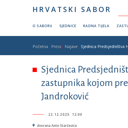
Skoči na glavni sadržaj
HRVATSKI SABOR
O SABORU
SJEDNICE
RADNA TIJELA
ZASTU
Breadcrumb
Početna
Press
Najave
Sjednica Predsjedništva 
Sjednica Predsjedniš
zastupnika kojom pre
Jandroković
22.12.2025. 12:00
dvorana Ante Starčevića