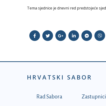
Tema sjednice je dnevni red predstojeće sje
HRVATSKI SABOR
Podnožje prvi izborni
Rad Sabora
Zastupnici