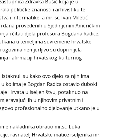
 zastupnica Zdravka Bušić koja je u
a političke znanosti i arhivistiku te
tva i informatike, a mr. sc. Ivan Miletić
kih dana provedenih u Sjedinjenim Američkim
anja i čitati djela profesora Bogdana Radice.
utkana u temeljima suvremene hrvatske
krugovima nemjerljivo su doprinijela
a i afirmaciji hrvatskog kulturnog
ć istaknuli su kako ovo djelo za njih ima
a, u kojima je Bogdan Radica ostavio duboki
taje Hrvata u iseljeništvu, potaknuo na
smjeravajući ih u njihovim privatnim i
egovo profesionalno djelovanje utkano je u
.
 ime nakladnika obratio mr.sc. Luka
je, ravnatelj Hrvatske matice iseljenika mr.