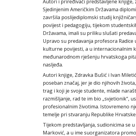
Autori i priređivači predstavljene knjige,
Sjedinjenim Američkim Državama diplomiral
završila poslijediplomski studij knjižničars
povijest i pedagogiju, tijekom students
Državama, imali su priliku slušati predav
Upravo su predavanja profesora Radice 
kulturne povijesti, a u internacionalnim 
međunarodnom rješenju hrvatskoga pitanj
nasljeđa.
Autori knjige, Zdravka Bušić i Ivan Mileti
poseban značaj, jer je dio njihovih život
trag i koji je svoje studente, mlade naraš
razmišljanje, rad te im bio „svjetionik“, u
profesionalnim životima. Istovremeno nj
temelje pri stvaranju Republike Hrvatske
Tijekom predstavljanja, sudionicima se u
Marković, a u ime suorganizatora promoci