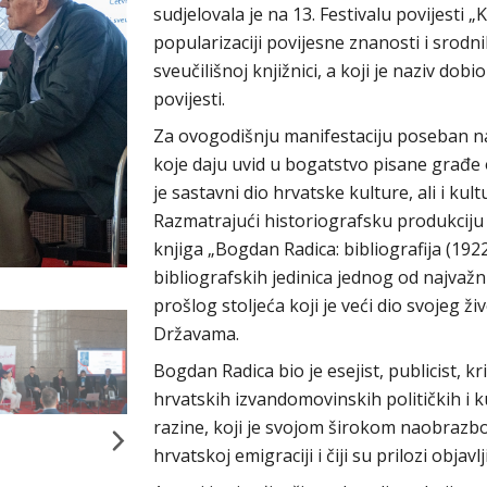
sudjelovala je na 13. Festivalu povijesti „
popularizaciji povijesne znanosti i srodn
sveučilišnoj knjižnici, a koji je naziv dob
povijesti.
Za ovogodišnju manifestaciju poseban nagl
koje daju uvid u bogatstvo pisane građe o
je sastavni dio hrvatske kulture, ali i kul
Razmatrajući historiografsku produkciju 
knjiga „Bogdan Radica: bibliografija (1922
bibliografskih jedinica jednog od najvažni
prošlog stoljeća koji je veći dio svojeg 
Državama.
Bogdan Radica bio je esejist, publicist, kri
hrvatskih izvandomovinskih političkih i k
razine, koji je svojom širokom naobrazbo
hrvatskoj emigraciji i čiji su prilozi obja