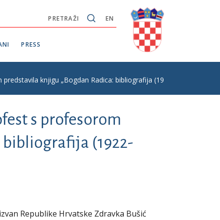
PRETRAŽI
EN
ANI
PRESS
predstavila knjigu „Bogdan Radica: bibliografija (1922-2018.)“
iofest s profesorom
bibliografija (1922-
izvan Republike Hrvatske Zdravka Bušić