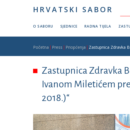
Skoči na glavni sadržaj
HRVATSKI SABOR
O SABORU
SJEDNICE
RADNA TIJELA
ZASTU
Breadcrumb
Početna
Press
Priopćenja
Zastupnica Zdravka Bu
Zastupnica Zdravka Buš
Ivanom Miletićem pred
2018.)“