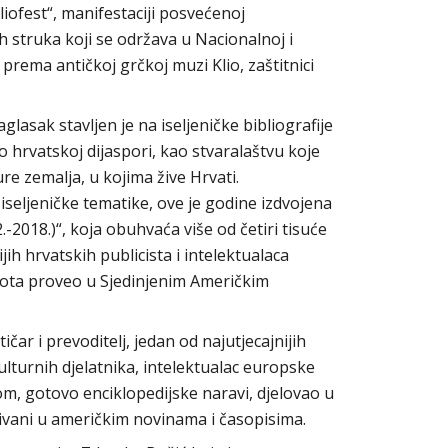
Kliofest“, manifestaciji posvećenoj
ih struka koji se održava u Nacionalnoj i
io prema antičkoj grčkoj muzi Klio, zaštitnici
asak stavljen je na iseljeničke bibliografije
 hrvatskoj dijaspori, kao stvaralaštvu koje
ture zemalja, u kojima žive Hrvati.
iseljeničke tematike, ove je godine izdvojena
.-2018.)“, koja obuhvaća više od četiri tisuće
jih hrvatskih publicista i intelektualaca
života proveo u Sjedinjenim Američkim
tičar i prevoditelj, jedan od najutjecajnijih
ulturnih djelatnika, intelektualac europske
m, gotovo enciklopedijske naravi, djelovao u
vljivani u američkim novinama i časopisima.