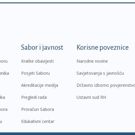
k
Sabor i javnost
Korisne poveznice
boru
Kratke obavijesti
Narodne novine
pnika
Posjeti Saboru
Savjetovanja s javnošću
Akreditacije medija
Državno izborno povjerenstv
ika
Pregledi rada
Ustavni sud RH
bora
Proračun Sabora
ru
Edukativni centar