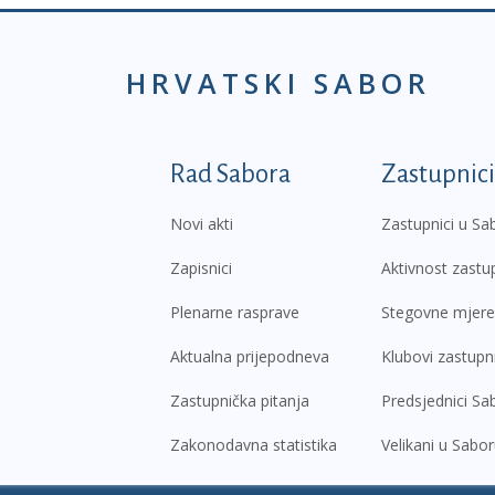
HRVATSKI SABOR
Podnožje prvi izborni
Rad Sabora
Zastupnici
Novi akti
Zastupnici u Sa
Zapisnici
Aktivnost zastu
Plenarne rasprave
Stegovne mjere
Aktualna prijepodneva
Klubovi zastupn
Zastupnička pitanja
Predsjednici Sa
Zakonodavna statistika
Velikani u Sabo