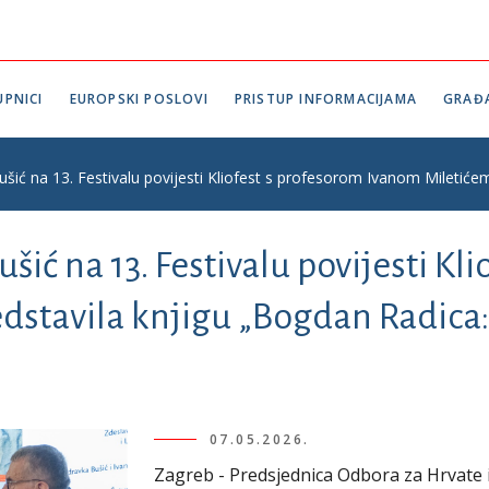
PNICI
EUROPSKI POSLOVI
PRISTUP INFORMACIJAMA
GRAĐ
šić na 13. Festivalu povijesti Kliofest s profesorom Ivanom Miletićem 
ić na 13. Festivalu povijesti Kl
stavila knjigu „Bogdan Radica: 
07.05.2026.
Zagreb - Predsjednica Odbora za Hrvate 