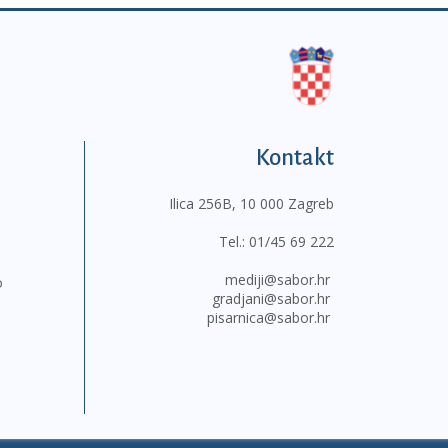
Kontakt
Ilica 256B, 10 000 Zagreb
Tel.:
01/45 69 222
mediji@sabor.hr
o
gradjani@sabor.hr
pisarnica@sabor.hr