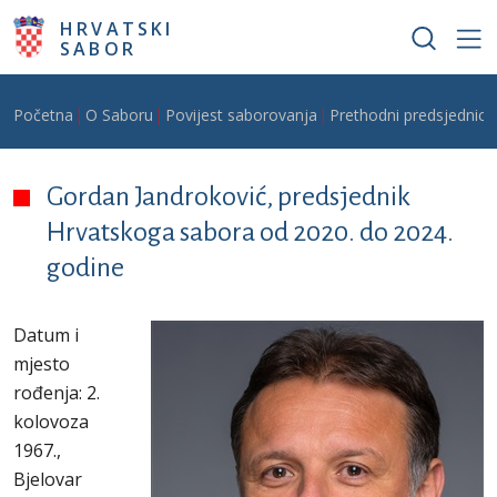
Skoči na glavni sadržaj
HRVATSKI
SABOR
Breadcrumb
Početna
O Saboru
Povijest saborovanja
Prethodni predsjednici
Gordan Jandroković, predsjednik
Hrvatskoga sabora od 2020. do 2024.
godine
Datum i
mjesto
rođenja: 2.
kolovoza
1967.,
Bjelovar