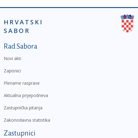
HRVATSKI
SABOR
Podnožje prvi izbornik
Rad Sabora
Novi akti
Zapisnici
Plenarne rasprave
Aktualna prijepodneva
Zastupnička pitanja
Zakonodavna statistika
Zastupnici