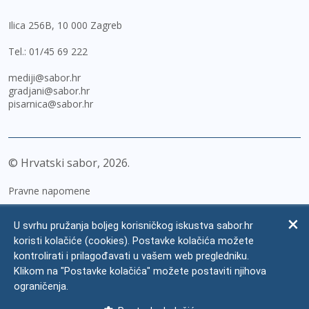
Ilica 256B, 10 000 Zagreb
Tel.:
01/45 69 222
mediji@sabor.hr
gradjani@sabor.hr
pisarnica@sabor.hr
© Hrvatski sabor,
2026
Pravne napomene
Izjava o pristupačnosti
U svrhu pružanja boljeg korisničkog iskustva sabor.hr
Zaštita osobnih podataka
koristi kolačiće (cookies). Postavke kolačića možete
kontrolirati i prilagođavati u vašem web pregledniku.
Impressum
Klikom na "Postavke kolačića" možete postaviti njihova
Česta pitanja
ograničenja.
Kontakti