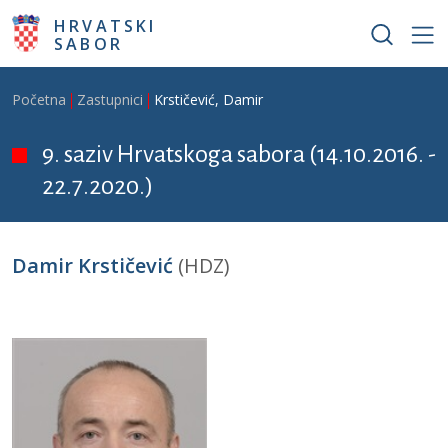
Skoči na glavni sadržaj
HRVATSKI
SABOR
Breadcrumb
Početna
Zastupnici
Krstičević, Damir
9. saziv Hrvatskoga sabora (14.10.2016. -
22.7.2020.)
Damir Krstičević
(HDZ)