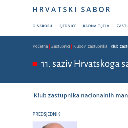
Skoči na glavni sadržaj
HRVATSKI SABOR
O SABORU
SJEDNICE
RADNA TIJELA
ZASTU
Breadcrumb
Početna
Zastupnici
Klubovi zastupnika
Klub zast
11. saziv Hrvatskoga s
Klub zastupnika nacionalnih man
PREDSJEDNIK