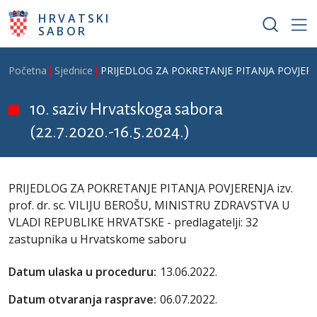
Skoči na glavni sadržaj
HRVATSKI
SABOR
Breadcrumb
Početna
Sjednice
PRIJEDLOG ZA POKRETANJE PITANJA POVJERENJA
10. saziv Hrvatskoga sabora
(22.7.2020.-16.5.2024.)
PRIJEDLOG ZA POKRETANJE PITANJA POVJERENJA izv.
prof. dr. sc. VILIJU BEROŠU, MINISTRU ZDRAVSTVA U
VLADI REPUBLIKE HRVATSKE - predlagatelji: 32
zastupnika u Hrvatskome saboru
Datum ulaska u proceduru:
13.06.2022.
Datum otvaranja rasprave:
06.07.2022.