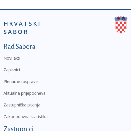
HRVATSKI
SABOR
Podnožje prvi izbornik
Rad Sabora
Novi akti
Zapisnici
Plenarne rasprave
Aktualna prijepodneva
Zastupnička pitanja
Zakonodavna statistika
Zastupnici