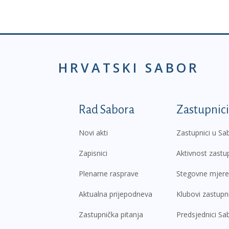
HRVATSKI SABOR
Podnožje prvi izborni
Rad Sabora
Zastupnici
Novi akti
Zastupnici u Sa
Zapisnici
Aktivnost zastu
Plenarne rasprave
Stegovne mjere
Aktualna prijepodneva
Klubovi zastupn
Zastupnička pitanja
Predsjednici Sa