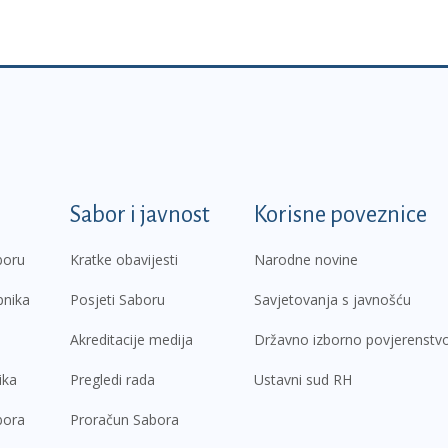
k
Sabor i javnost
Korisne poveznice
boru
Kratke obavijesti
Narodne novine
pnika
Posjeti Saboru
Savjetovanja s javnošću
Akreditacije medija
Državno izborno povjerenstv
ika
Pregledi rada
Ustavni sud RH
bora
Proračun Sabora