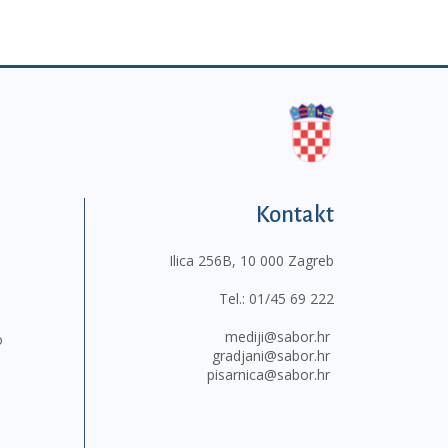
Kontakt
Ilica 256B, 10 000 Zagreb
Tel.:
01/45 69 222
mediji@sabor.hr
o
gradjani@sabor.hr
pisarnica@sabor.hr