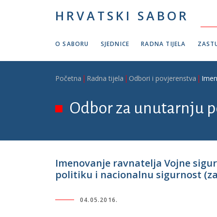
Skoči na glavni sadržaj
HRVATSKI SABOR
O SABORU
SJEDNICE
RADNA TIJELA
ZASTU
Breadcrumb
Početna
Radna tijela
Odbori i povjerenstva
Imen
Odbor za unutarnju po
Imenovanje ravnatelja Vojne sigu
politiku i nacionalnu sigurnost (z
04.05.2016.