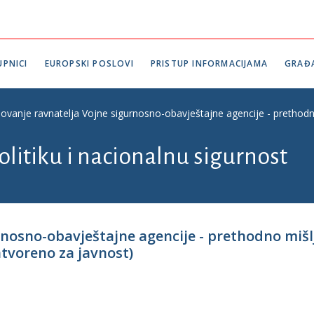
PNICI
EUROPSKI POSLOVI
PRISTUP INFORMACIJAMA
GRAĐ
ovanje ravnatelja Vojne sigurnosno-obavještajne agencije - prethodno
litiku i nacionalnu sigurnost
rnosno-obavještajne agencije - prethodno miš
atvoreno za javnost)