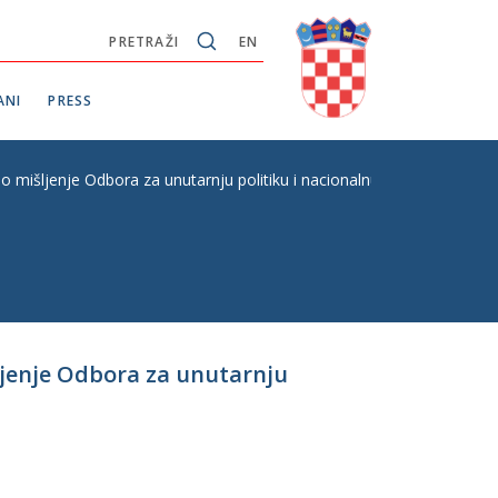
PRETRAŽI
EN
ANI
PRESS
 mišljenje Odbora za unutarnju politiku i nacionalnu sigurnost (zatv
ljenje Odbora za unutarnju