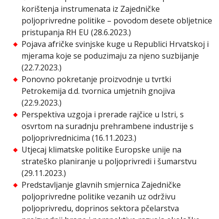
korištenja instrumenata iz Zajedničke
poljoprivredne politike – povodom desete obljetnice
pristupanja RH EU (28.6.2023.)
Pojava afričke svinjske kuge u Republici Hrvatskoj i
mjerama koje se poduzimaju za njeno suzbijanje
(22.7.2023.)
Ponovno pokretanje proizvodnje u tvrtki
Petrokemija d.d. tvornica umjetnih gnojiva
(22.9.2023.)
Perspektiva uzgoja i prerade rajčice u Istri, s
osvrtom na suradnju prehrambene industrije s
poljoprivrednicima (16.11.2023.)
Utjecaj klimatske politike Europske unije na
strateško planiranje u poljoprivredi i šumarstvu
(29.11.2023.)
Predstavljanje glavnih smjernica Zajedničke
poljoprivredne politike vezanih uz održivu
poljoprivredu, doprinos sektora pčelarstva