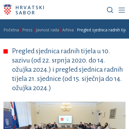
Skoči na glavni sadržaj
HRVATSKI
SABOR
Breadcrumb
Početna
Press
Javnost rada
Arhiva
Pregled sjednica radnih tijel
Pregled sjednica radnih tijela u 10.
sazivu (od 22. srpnja 2020. do 14.
ožujka 2024.) i pregled sjednica radnih
tijela 21. sjednice (od 15. siječnja do 14.
ožujka 2024.)