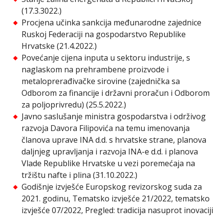
(17.3.3022.)
Procjena učinka sankcija međunarodne zajednice
Ruskoj Federaciji na gospodarstvo Republike
Hrvatske (21.4.2022.)
Povećanje cijena inputa u sektoru industrije, s
naglaskom na prehrambene proizvode i
metaloprerađivačke sirovine (zajednička sa
Odborom za financije i državni proračun i Odborom
za poljoprivredu) (25.5.2022.)
Javno saslušanje ministra gospodarstva i održivog
razvoja Davora Filipovića na temu imenovanja
članova uprave INA d.d. s hrvatske strane, planova
daljnjeg upravljanja i razvoja INA-e d.d. i planova
Vlade Republike Hrvatske u vezi poremećaja na
tržištu nafte i plina (31.10.2022.)
Godišnje izvješće Europskog revizorskog suda za
2021. godinu, Tematsko izvješće 21/2022, tematsko
izvješće 07/2022, Pregled: tradicija nasuprot inovaciji