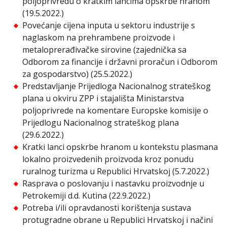
poljoprivredu o kratkim lancima opskrbe hranom
(19.5.2022.)
Povećanje cijena inputa u sektoru industrije s
naglaskom na prehrambene proizvode i
metaloprerađivačke sirovine (zajednička sa
Odborom za financije i državni proračun i Odborom
za gospodarstvo) (25.5.2022.)
Predstavljanje Prijedloga Nacionalnog strateškog
plana u okviru ZPP i stajališta Ministarstva
poljoprivrede na komentare Europske komisije o
Prijedlogu Nacionalnog strateškog plana
(29.6.2022.)
Kratki lanci opskrbe hranom u kontekstu plasmana
lokalno proizvedenih proizvoda kroz ponudu
ruralnog turizma u Republici Hrvatskoj (5.7.2022.)
Rasprava o poslovanju i nastavku proizvodnje u
Petrokemiji d.d. Kutina (22.9.2022.)
Potreba i/ili opravdanosti korištenja sustava
protugradne obrane u Republici Hrvatskoj i načini