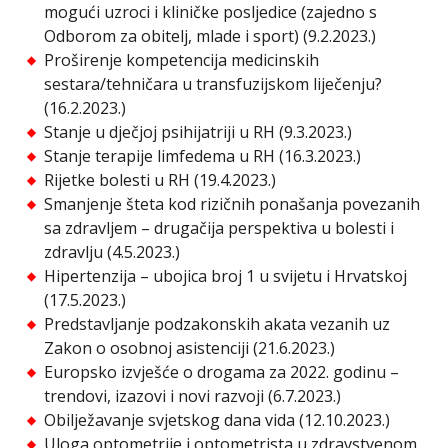
mogući uzroci i kliničke posljedice (zajedno s
Odborom za obitelj, mlade i sport) (9.2.2023.)
Proširenje kompetencija medicinskih
sestara/tehničara u transfuzijskom liječenju?
(16.2.2023.)
Stanje u dječjoj psihijatriji u RH (9.3.2023.)
Stanje terapije limfedema u RH (16.3.2023.)
Rijetke bolesti u RH (19.4.2023.)
Smanjenje šteta kod rizičnih ponašanja povezanih
sa zdravljem – drugačija perspektiva u bolesti i
zdravlju (4.5.2023.)
Hipertenzija – ubojica broj 1 u svijetu i Hrvatskoj
(17.5.2023.)
Predstavljanje podzakonskih akata vezanih uz
Zakon o osobnoj asistenciji (21.6.2023.)
Europsko izvješće o drogama za 2022. godinu –
trendovi, izazovi i novi razvoji (6.7.2023.)
Obilježavanje svjetskog dana vida (12.10.2023.)
Uloga optometrije i optometrista u zdravstvenom