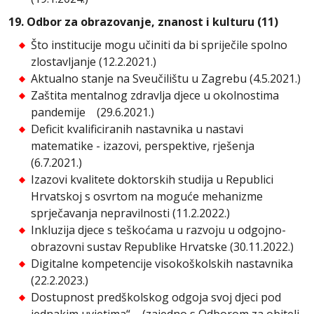
19. Odbor za obrazovanje, znanost i kulturu (11)
Što institucije mogu učiniti da bi spriječile spolno
zlostavljanje (12.2.2021.)
Aktualno stanje na Sveučilištu u Zagrebu (4.5.2021.)
Zaštita mentalnog zdravlja djece u okolnostima
pandemije (29.6.2021.)
Deficit kvalificiranih nastavnika u nastavi
matematike - izazovi, perspektive, rješenja
(6.7.2021.)
Izazovi kvalitete doktorskih studija u Republici
Hrvatskoj s osvrtom na moguće mehanizme
sprječavanja nepravilnosti (11.2.2022.)
Inkluzija djece s teškoćama u razvoju u odgojno-
obrazovni sustav Republike Hrvatske (30.11.2022.)
Digitalne kompetencije visokoškolskih nastavnika
(22.2.2023.)
Dostupnost predškolskog odgoja svoj djeci pod
jednakim uvjetima“ – (zajedno s Odborom za obitelj,