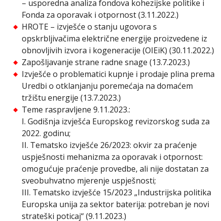
– usporedna analiza fondova kohezijske politike i
Fonda za oporavak i otpornost (3.11.2022.)
HROTE – izvješće o stanju ugovora s
opskrbljivačima električne energije proizvedene iz
obnovljivih izvora i kogeneracije (OIEiK) (30.11.2022.)
Zapošljavanje strane radne snage (13.7.2023.)
Izvješće o problematici kupnje i prodaje plina prema
Uredbi o otklanjanju poremećaja na domaćem
tržištu energije (13.7.2023.)
Teme raspravljene 9.11.2023.:
I. Godišnja izvješća Europskog revizorskog suda za
2022. godinu;
II. Tematsko izvješće 26/2023: okvir za praćenje
uspješnosti mehanizma za oporavak i otpornost:
omogućuje praćenje provedbe, ali nije dostatan za
sveobuhvatno mjerenje uspješnosti;
III. Tematsko izvješće 15/2023 „Industrijska politika
Europska unija za sektor baterija: potreban je novi
strateški poticaj“ (9.11.2023.)