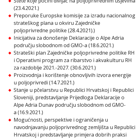
Štete koje počini divljač na poljoprivrednim usjevima
(23.4.2021.)
Preporuke Europske komisije za izradu nacionalnog
strateškog plana u okviru Zajedničke
poljoprivredne politike (28.4.2021).)
Inicijativa za donošenje Deklaracije o Alpe Adria
području slobodnom od GMO-a (18.6.2021.)
Strateški plan Zajedničke poljoprivredne politike RH
i Operativni program za ribarstvo i akvakulturu RH
za razdoblje 2021.-2027. (30.6.2021.)
Proizvodnja i korištenje obnovljivih izvora energije
u poljoprivredi (14.7.2021.)
Stanje u pčelarstvu u Republici Hrvatskoj i Republici
Sloveniji, predstavljanje Prijedloga Deklaracije o
Alpe Adria Dunav području slobodnom od GMO-
a (16.9.2021.)
Mogućnosti, perspektive i ograničenja u
navodnjavanju poljoprivrednog zemljišta u Republici
Hrvatskoj i predstavljanje primjera dobrih praksi