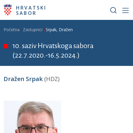
Skoči na glavni sadržaj
HRVATSKI
SABOR
Breadcrumb
Početna
Zastupnici
Srpak, Dražen
10. saziv Hrvatskoga sabora
(22.7.2020.-16.5.2024.)
Dražen Srpak
(HDZ)