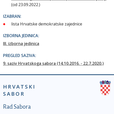
(od 23.09.2022.)
IZABRAN:
lista Hrvatske demokratske zajednice
IZBORNA JEDINICA:
III. izborna jedinica
PREGLED SAZIVA:
9. saziv Hrvatskoga sabora (14.10.2016. - 22.7.2020.)
HRVATSKI
SABOR
Podnožje prvi izbornik
Rad Sabora