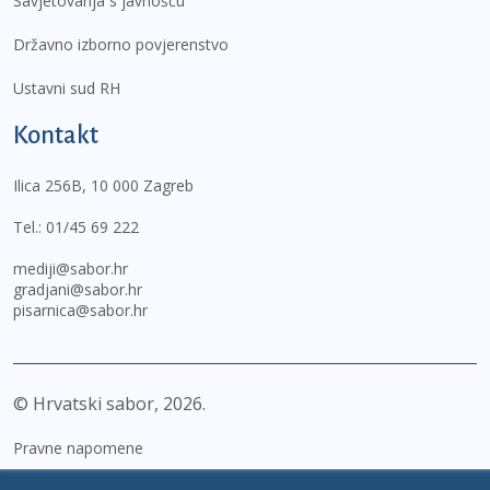
Savjetovanja s javnošću
Državno izborno povjerenstvo
Ustavni sud RH
Kontakt
Ilica 256B, 10 000 Zagreb
Tel.:
01/45 69 222
mediji@sabor.hr
gradjani@sabor.hr
pisarnica@sabor.hr
© Hrvatski sabor,
2026
Pravne napomene
Izjava o pristupačnosti