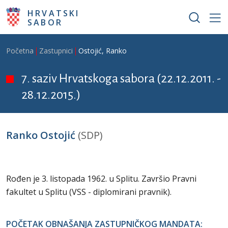
Skoči na glavni sadržaj
HRVATSKI
SABOR
Breadcrumb
Početna
Zastupnici
Ostojić, Ranko
7. saziv Hrvatskoga sabora (22.12.2011. -
28.12.2015.)
Ranko Ostojić
(SDP)
Rođen je 3. listopada 1962. u Splitu. Završio Pravni
fakultet u Splitu (VSS - diplomirani pravnik).
POČETAK OBNAŠANJA ZASTUPNIČKOG MANDATA: