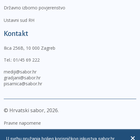
Državno izborno povjerenstvo
Ustavni sud RH
Kontakt
Ilica 256B, 10 000 Zagreb
Tel.:
01/45 69 222
mediji@sabor.hr
gradjani@sabor.hr
pisarnica@sabor.hr
© Hrvatski sabor,
2026
Pravne napomene
Izjava o pristupačnosti
U svrhu pružanja boljeg korisničkog iskustva sabor.hr