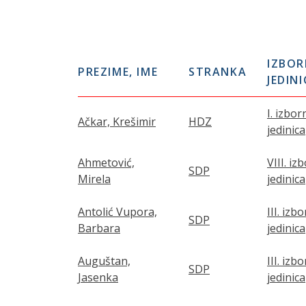
IZBO
PREZIME, IME
STRANKA
JEDIN
I. izbor
Ačkar, Krešimir
HDZ
jedinica
Ahmetović,
VIII. iz
SDP
Mirela
jedinica
Antolić Vupora,
III. izb
SDP
Barbara
jedinica
Auguštan,
III. izb
SDP
Jasenka
jedinica