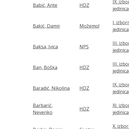
IX. izb
Babić, Ante
HDZ
jedinica
I. izbor
Bakić, Damir
Možemo!
jedinica
III. izb
Baksa, Ivica
NPS
jedinica
III. izb
Ban, Boška
HDZ
jedinica
IX. izb
Baradić, Nikolina
HDZ
jedinica
Barbarić,
XI. izb
HDZ
Nevenko
jedinica
X. izbo