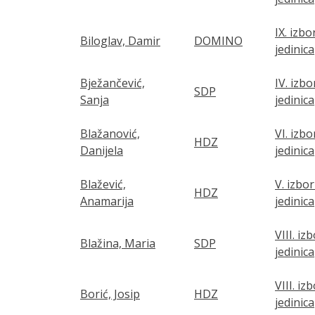
IX. izb
Biloglav, Damir
DOMINO
jedinica
Bježančević,
IV. izb
SDP
Sanja
jedinica
Blažanović,
VI. izb
HDZ
Danijela
jedinica
Blažević,
V. izbo
HDZ
Anamarija
jedinica
VIII. iz
Blažina, Maria
SDP
jedinica
VIII. iz
Borić, Josip
HDZ
jedinica