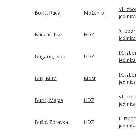
VI. izb
Borić, Rada
Možemo!
jedinica
X. izbo
Budalić, Ivan
HDZ
jedinica
IX. izb
Bugarin, Ivan
HDZ
jedinica
IX. izb
Bulj, Miro
Most
jedinica
VII. izb
Burić, Majda
HDZ
jedinica
II. izbo
Bušić, Zdravka
HDZ
jedinica