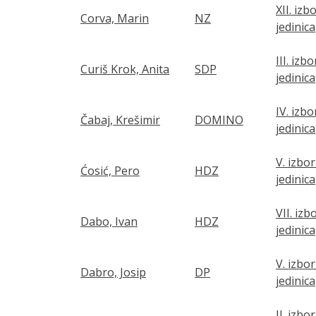
XII. izb
Corva, Marin
NZ
jedinica
III. izb
Curiš Krok, Anita
SDP
jedinica
IV. izb
Čabaj, Krešimir
DOMINO
jedinica
V. izbo
Ćosić, Pero
HDZ
jedinica
VII. izb
Dabo, Ivan
HDZ
jedinica
V. izbo
Dabro, Josip
DP
jedinica
II. izbo