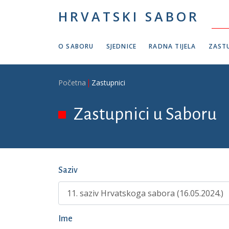
Skoči na glavni sadržaj
HRVATSKI SABOR
O SABORU
SJEDNICE
RADNA TIJELA
ZASTU
Breadcrumb
Početna
Zastupnici
Zastupnici u Saboru
Saziv
Ime