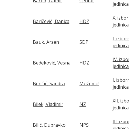
Barbir, Damir
Centar
jedinica
X. izbo
Baričević, Danica
HDZ
jedinica
I. izbor
Bauk, Arsen
SDP
jedinica
IV. izb
Bedeković, Vesna
HDZ
jedinica
I. izbor
Benčić, Sandra
Možemo!
jedinica
XII. izb
Bilek, Vladimir
NZ
jedinica
III. izb
Bilić, Dubravko
NPS
jedinica