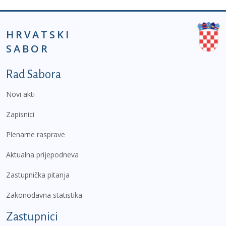
HRVATSKI
SABOR
Podnožje prvi izbornik
Rad Sabora
Novi akti
Zapisnici
Plenarne rasprave
Aktualna prijepodneva
Zastupnička pitanja
Zakonodavna statistika
Zastupnici