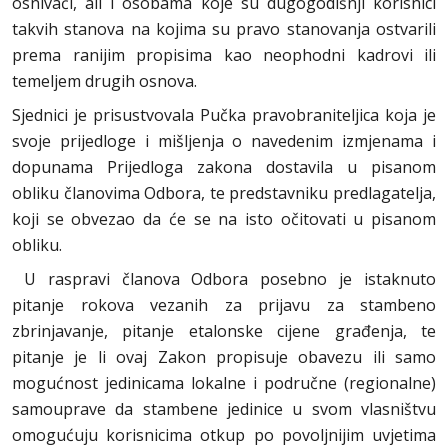
osnivači, ali i osobama koje su dugogodišnji korisnici
takvih stanova na kojima su pravo stanovanja ostvarili
prema ranijim propisima kao neophodni kadrovi ili
temeljem drugih osnova.
Sjednici je prisustvovala Pučka pravobraniteljica koja je
svoje prijedloge i mišljenja o navedenim izmjenama i
dopunama Prijedloga zakona dostavila u pisanom
obliku članovima Odbora, te predstavniku predlagatelja,
koji se obvezao da će se na isto očitovati u pisanom
obliku.
U raspravi članova Odbora posebno je istaknuto
pitanje rokova vezanih za prijavu za stambeno
zbrinjavanje, pitanje etalonske cijene građenja, te
pitanje je li ovaj Zakon propisuje obavezu ili samo
mogućnost jedinicama lokalne i područne (regionalne)
samouprave da stambene jedinice u svom vlasništvu
omogućuju korisnicima otkup po povoljnijim uvjetima