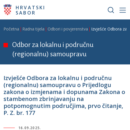
Skoči na glavni sadržaj
HRVATSKI
SABOR
Breadcrumb
Početna
Radna tijela
Odbori i povjerenstva
Izvješće Odbora za 
Odbor za lokalnu i područnu
(regionalnu) samoupravu
Izvješće Odbora za lokalnu i područnu
(regionalnu) samoupravu o Prijedlogu
zakona o izmjenama i dopunama Zakona o
stambenom zbrinjavanju na
potpomognutim područjima, prvo čitanje,
P. Z. br. 177
16.09.2025.