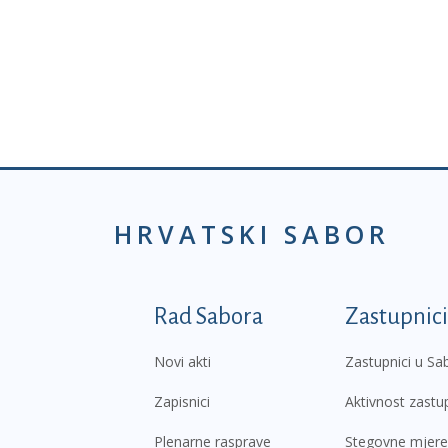
HRVATSKI SABOR
Podnožje prvi izborni
Rad Sabora
Zastupnici
Novi akti
Zastupnici u Sa
Zapisnici
Aktivnost zastu
Plenarne rasprave
Stegovne mjere