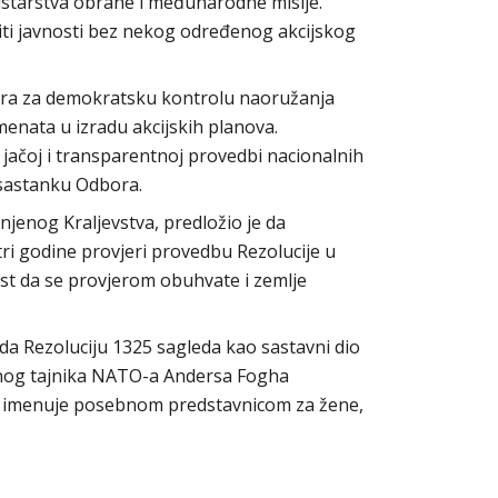
istarstva obrane i međunarodne misije.
žiti javnosti bez nekog određenog akcijskog
ntra za demokratsku kontrolu naoružanja
menata u izradu akcijskih planova.
 jačoj i transparentnoj provedbi nacionalnih
 sastanku Odbora.
njenog Kraljevstva, predložio je da
ri godine provjeri provedbu Rezolucije u
t da se provjerom obuhvate i zemlje
da Rezoluciju 1325 sagleda kao sastavni dio
avnog tajnika NATO-a Andersa Fogha
 imenuje posebnom predstavnicom za žene,