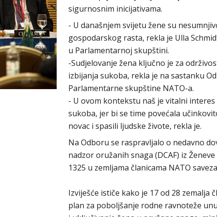
sigurnosnim inicijativama.
- U današnjem svijetu žene su nesumnjivo
gospodarskog rasta, rekla je Ulla Schmid
u Parlamentarnoj skupštini.
-Sudjelovanje žena ključno je za održiv
izbijanja sukoba, rekla je na sastanku Od
Parlamentarne skupštine NATO-a.
- U ovom kontekstu naš je vitalni interes
sukoba, jer bi se time povećala učinkovit
novac i spasili ljudske živote, rekla je.
Na Odboru se raspravljalo o nedavno do
nadzor oružanih snaga (DCAF) iz Ženeve 
1325 u zemljama članicama NATO saveza
Izviješće ističe kako je 17 od 28 zemalja 
plan za poboljšanje rodne ravnoteže un