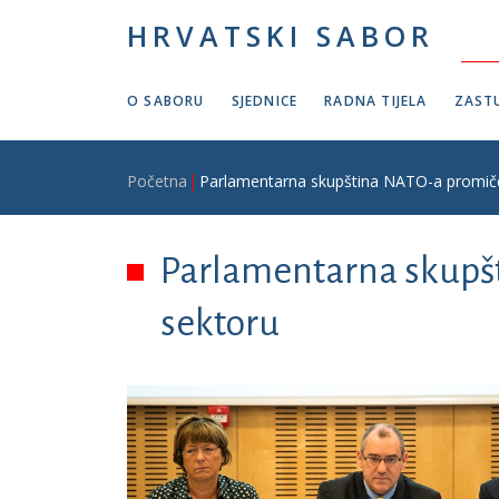
Skoči na glavni sadržaj
HRVATSKI SABOR
O SABORU
SJEDNICE
RADNA TIJELA
ZASTU
Breadcrumb
Početna
Parlamentarna skupština NATO-a promič
Parlamentarna skupš
sektoru