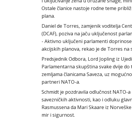
i uključivanje žena u oružane snage, min
Ostale članice nastoje rodne teme pribli
plana.
Daniel de Torres, zamjenik voditelja Ce
(DCAF), poziva na jaču uključenost parla
- Aktivno uključeni parlamenti doprinose
akcijskih planova, rekao je de Torres na
Predsjednik Odbora, Lord Jopling iz Ujedi
Parlamentarna skupština svake dvije do t
zemljama članicama Saveza, uz mogućnos
partneri NATO-a.
Schmidt je pozdravila odlučnost NATO-a 
savezničkih aktivnosti, kao i odluku gl
Rasmussena da Mari Skaare iz Norveške
mir i sigurnost.