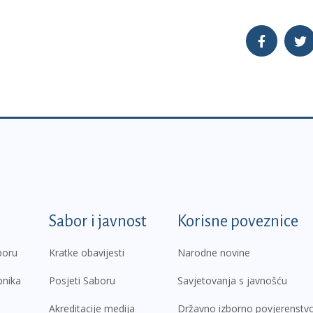
k
Sabor i javnost
Korisne poveznice
boru
Kratke obavijesti
Narodne novine
pnika
Posjeti Saboru
Savjetovanja s javnošću
Akreditacije medija
Državno izborno povjerenstv