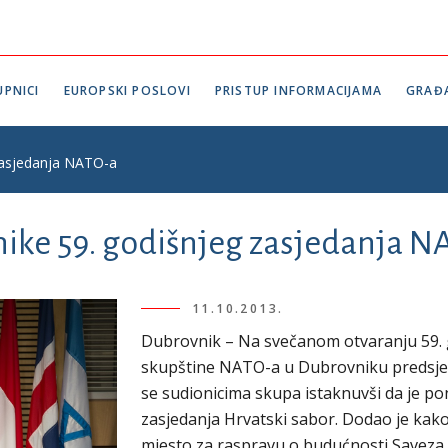
PNICI
EUROPSKI POSLOVI
PRISTUP INFORMACIJAMA
GRAĐ
zasjedanja NATO-a
nike 59. godišnjeg zasjedanja N
11.10.2013.
Dubrovnik – Na svečanom otvaranju 59. 
skupštine NATO-a u Dubrovniku predsjed
se sudionicima skupa istaknuvši da je p
zasjedanja Hrvatski sabor. Dodao je kako
mjesto za raspravu o budućnosti Saveza a