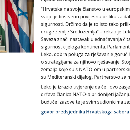
"Hrvatska na svoje članstvo u europskim
svoju jedinstvenu povijesnu priliku za dalj
sigurnosti. Držimo da je to isto tako prili
druge zemlje Sredozemlja" – rekao je Leko
Saveza znači nastavak ujednačavanja či
sigurnost cijeloga kontinenta. Parlament
Leko, dobra poluga za rješavanje gorući
o strategijama za njihovo rješavanje. St
zemalja koje su s NATO-om u partnerski
su Mediteranski dijalog, Partnerstvo za mi
Leko je izrazio uvjerenje da će i ovo zasj
država članica NATO-a pridonijeti jačanj
buduće izazove te je svim sudionicima za
govor predsjednika Hrvatskoga sabora