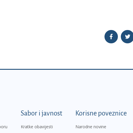
k
Sabor i javnost
Korisne poveznice
boru
Kratke obavijesti
Narodne novine