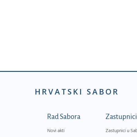
HRVATSKI SABOR
Podnožje prvi izborni
Rad Sabora
Zastupnici
Novi akti
Zastupnici u Sa