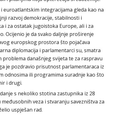
 i euroatlantskim integracijama gleda kao na
nji razvoj demokracije, stabilnosti i
ka i za ostatak jugoistoka Europe, ali i za
. Ocijenio je da svako daljnje proširenje
tavog europskog prostora što pojačava
arna diplomacija i parlamentarci su, smatra
h problema današnjeg svijeta te za raspravu
oga je pozdravio prisutnost parlamentaraca iz
m odnosima ili programima suradnje kao što
r i drugi.
edanje s nekoliko stotina zastupnika iz 28
u međusobnih veza i stvaranju savezništva za
želio uspješan rad.