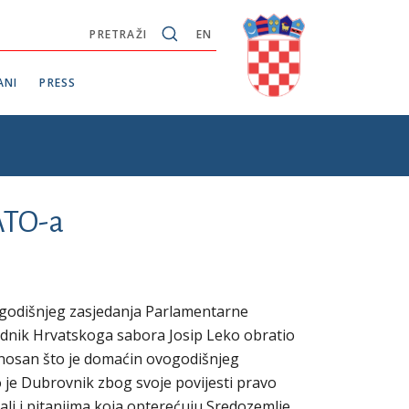
PRETRAŽI
EN
ANI
PRESS
ATO-a
godišnjeg zasjedanja Parlamentarne
nik Hrvatskoga sabora Josip Leko obratio
onosan što je domaćin ovogodišnjeg
 je Dubrovnik zbog svoje povijesti pravo
li i pitanjima koja opterećuju Sredozemlje.