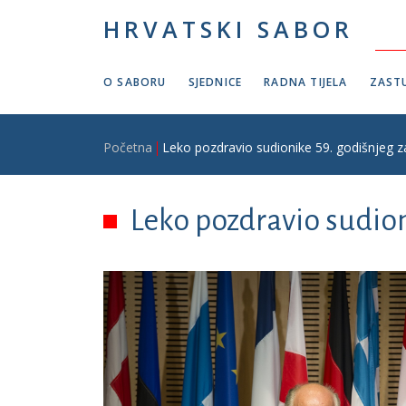
Skoči na glavni sadržaj
HRVATSKI SABOR
O SABORU
SJEDNICE
RADNA TIJELA
ZASTU
Breadcrumb
Početna
Leko pozdravio sudionike 59. godišnjeg 
Leko pozdravio sudio